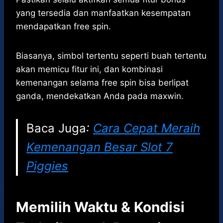
yang tersedia dan manfaatkan kesempatan
mendapatkan free spin.
Biasanya, simbol tertentu seperti buah tertentu
akan memicu fitur ini, dan kombinasi
kemenangan selama free spin bisa berlipat
ganda, mendekatkan Anda pada maxwin.
Baca Juga
:
Cara Cepat Meraih
Kemenangan Besar Slot 7
Piggies
Memilih Waktu & Kondisi