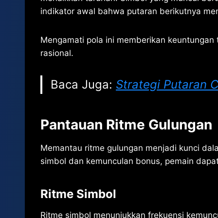
indikator awal bahwa putaran berikutnya mem
Mengamati pola ini memberikan keuntungan
rasional.
Baca Juga:
Strategi Putaran C
Pantauan Ritme Gulungan
Memantau ritme gulungan menjadi kunci dala
simbol dan kemunculan bonus, pemain dapat 
Ritme Simbol
Ritme simbol menunjukkan frekuensi kemuncu