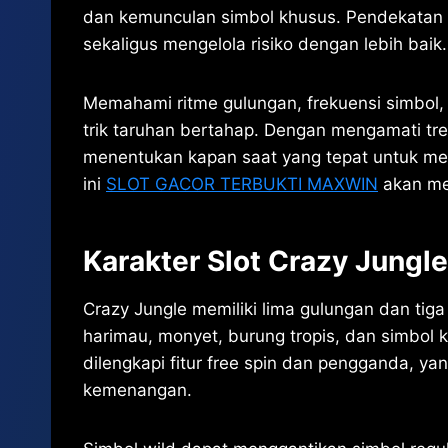
dan kemunculan simbol khusus. Pendekata
sekaligus mengelola risiko dengan lebih baik.
Memahami ritme gulungan, frekuensi simbol,
trik taruhan bertahap. Dengan mengamati tr
menentukan kapan saat yang tepat untuk me
ini
SLOT GACOR TERBUKTI MAXWIN
akan men
Karakter Slot Crazy Jungle
Crazy Jungle memiliki lima gulungan dan tig
harimau, monyet, burung tropis, dan simbol kh
dilengkapi fitur free spin dan pengganda, y
kemenangan.