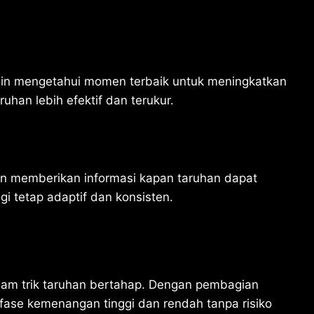
n mengetahui momen terbaik untuk meningkatkan
han lebih efektif dan terukur.
an memberikan informasi kapan taruhan dapat
gi tetap adaptif dan konsisten.
am trik taruhan bertahap. Dengan pembagian
ase kemenangan tinggi dan rendah tanpa risiko