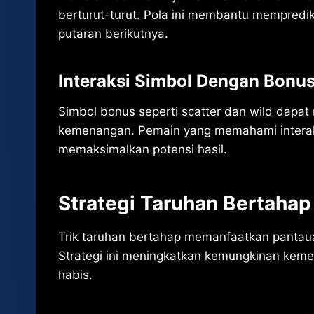
berturut-turut. Pola ini membantu mempredi
putaran berikutnya.
Interaksi Simbol Dengan Bonu
Simbol bonus seperti scatter dan wild dapa
kemenangan. Pemain yang memahami interaks
memaksimalkan potensi hasil.
Strategi Taruhan Bertahap
Trik taruhan bertahap memanfaatkan pantau
Strategi ini meningkatkan kemungkinan keme
habis.