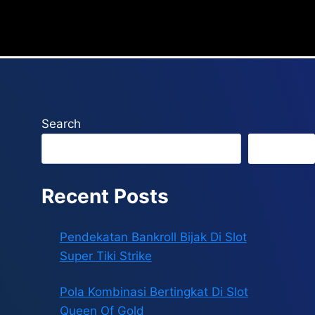
Search
Search
Recent Posts
Pendekatan Bankroll Bijak Di Slot
Super Tiki Strike
Pola Kombinasi Bertingkat Di Slot
Queen Of Gold