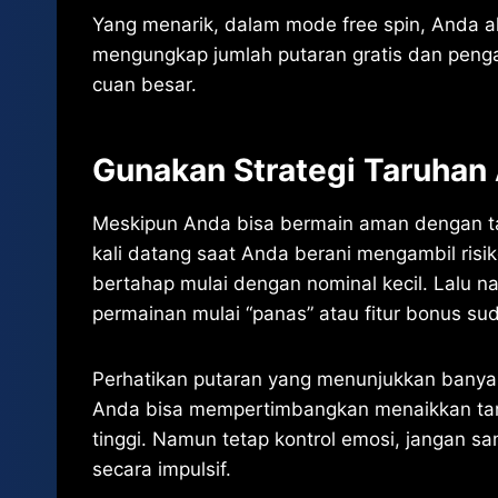
Yang menarik, dalam mode free spin, Anda a
mengungkap jumlah putaran gratis dan peng
cuan besar.
Gunakan Strategi Taruhan 
Meskipun Anda bisa bermain aman dengan tar
kali datang saat Anda berani mengambil ris
bertahap mulai dengan nominal kecil. Lalu na
permainan mulai “panas” atau fitur bonus su
Perhatikan putaran yang menunjukkan banyak 
Anda bisa mempertimbangkan menaikkan taru
tinggi. Namun tetap kontrol emosi, jangan s
secara impulsif.