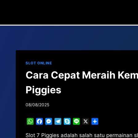
Skip
to
content
SLOT ONLINE
Cara Cepat Meraih Kem
Piggies
08/08/2025
W
F
M
T
S
L
X
S
h
a
e
e
k
i
h
a
c
s
l
y
n
a
Slot 7 Piggies adalah salah satu permainan 