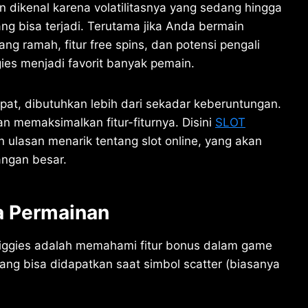
n dikenal karena volatilitasnya yang sedang hingga
g bisa terjadi. Terutama jika Anda bermain
ng ramah, fitur free spins, dan potensi pengali
ggies menjadi favorit banyak pemain.
at, dibutuhkan lebih dari sekadar keberuntungan.
 memaksimalkan fitur-fiturnya. Disini
SLOT
ulasan menarik tentang slot online, yang akan
ngan besar.
la Permainan
iggies adalah memahami fitur bonus dalam game
 yang bisa didapatkan saat simbol scatter (biasanya