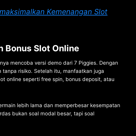
emaksimalkan Kemenangan Slot
 Bonus Slot Online
nya mencoba versi demo dari 7 Piggies. Dengan
tanpa risiko. Setelah itu, manfaatkan juga
t online seperti free spin, bonus deposit, atau
ermain lebih lama dan memperbesar kesempatan
das bukan soal modal besar, tapi soal