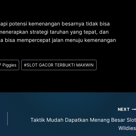
etapi potensi kemenangan besarnya tidak bisa
enerapkan strategi taruhan yang tepat, dan
a bisa mempercepat jalan menuju kemenangan
7 Piggies
#
SLOT GACOR TERBUKTI MAXWIN
NEXT
Taktik Mudah Dapatkan Menang Besar Slot
Wildies