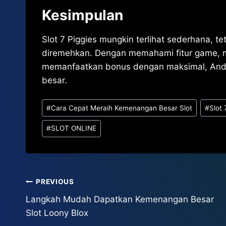
Kesimpulan
Slot 7 Piggies mungkin terlihat sederhana, t
diremehkan. Dengan memahami fitur game, m
memanfaatkan bonus dengan maksimal, And
besar.
Post
#
Cara Cepat Meraih Kemenangan Besar Slot
#
Slot 
Tags:
#
SLOT ONLINE
Post
PREVIOUS
Langkah Mudah Dapatkan Kemenangan Besar
navigation
Slot Loony Blox