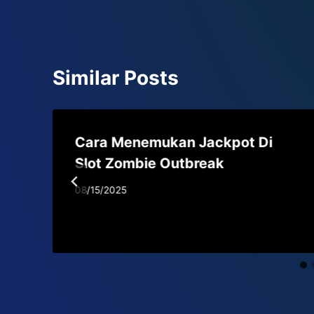
Similar Posts
Cara Menemukan Jackpot Di
Slot Zombie Outbreak
08/15/2025