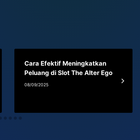
Cara Efektif Meningkatkan
Peluang di Slot The Alter Ego
08/09/2025