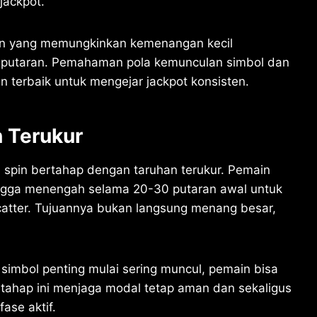
jackpot.
Respin yang memungkinkan kemenangan kecil
 putaran. Pemahaman pola kemunculan simbol dan
 terbaik untuk mengejar jackpot konsisten.
n Terukur
 spin bertahap dengan taruhan terukur. Pemain
ingga menengah selama 20-30 putaran awal untuk
catter. Tujuannya bukan langsung menang besar,
 simbol penting mulai sering muncul, pemain bisa
rtahap ini menjaga modal tetap aman dan sekaligus
ase aktif.