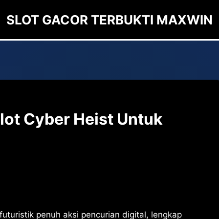
SLOT GACOR TERBUKTI MAXWIN
lot Cyber Heist Untuk
uristik penuh aksi pencurian digital, lengkap