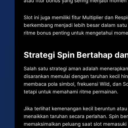
atau fitur bonus yang sering menjadi momen 
Slot ini juga memiliki fitur Multiplier dan 
berkembang menjadi lebih besar dalam satu
ritme bonus penting untuk mengetahui momen
Strategi Spin Bertahap da
Salah satu strategi aman adalah menerapkan
disarankan memulai dengan taruhan kecil h
membaca pola simbol, frekuensi Wild, dan S
tetapi untuk memahami ritme permainan.
Jika terlihat kemenangan kecil beruntun atau
menaikkan taruhan secara perlahan. Spin be
memaksimalkan peluang saat slot memasuki f