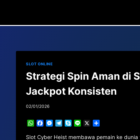
Skip
to
content
SLOT ONLINE
Strategi Spin Aman di S
Jackpot Konsisten
02/01/2026
W
F
M
T
S
L
X
S
h
a
e
e
k
i
h
a
c
s
l
y
n
a
Slot Cyber Heist membawa pemain ke dunia fut