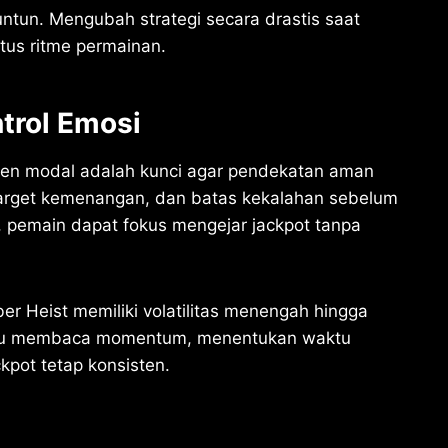
un. Mengubah strategi secara drastis saat
tus ritme permainan.
trol Emosi
jemen modal adalah kunci agar pendekatan aman
 target kemenangan, dan batas kekalahan sebelum
i, pemain dapat fokus mengejar jackpot tanpa
er Heist memiliki volatilitas menengah hingga
mpu membaca momentum, menentukan waktu
kpot tetap konsisten.