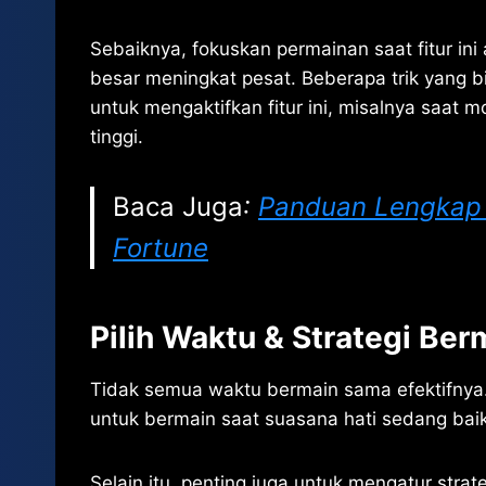
Sebaiknya, fokuskan permainan saat fitur i
besar meningkat pesat. Beberapa trik yang
untuk mengaktifkan fitur ini, misalnya saa
tinggi.
Baca Juga
:
Panduan Lengkap 
Fortune
Pilih Waktu & Strategi Be
Tidak semua waktu bermain sama efektifny
untuk bermain saat suasana hati sedang baik 
Selain itu, penting juga untuk mengatur stra