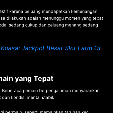
ni aktif karena peluang mendapatkan kemenangan
 bisa dilakukan adalah menunggu momen yang tepat
t modal sedang cukup dan peluang menang sedang
Kuasai Jackpot Besar Slot Farm Of
rmain yang Tepat
a. Beberapa pemain berpengalaman menyarankan
dan kondisi mental stabil.
tegi bermain, seperti memainkan taruhan kecil