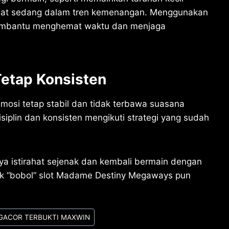
saat sedang dalam tren kemenangan. Menggunakan
 membantu menghemat waktu dan menjaga
etap Konsisten
 emosi tetap stabil dan tidak terbawa suasana
iplin dan konsisten mengikuti strategi yang sudah
ya istirahat sejenak dan kembali bermain dengan
tuk “bobol” slot Madame Destiny Megaways pun
GACOR TERBUKTI MAXWIN