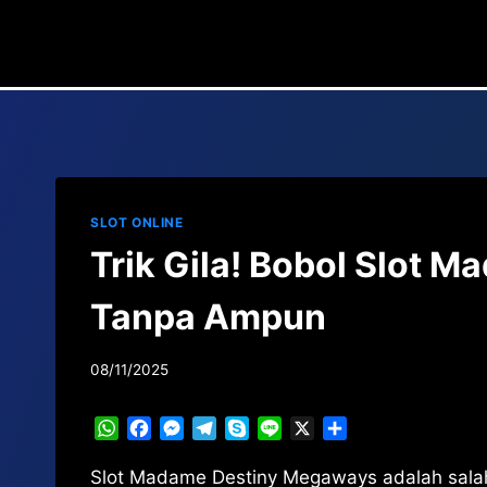
Skip
to
content
SLOT ONLINE
Trik Gila! Bobol Slot
Tanpa Ampun
08/11/2025
W
F
M
T
S
L
X
S
h
a
e
e
k
i
h
a
c
s
l
y
n
a
Slot Madame Destiny Megaways adalah salah 