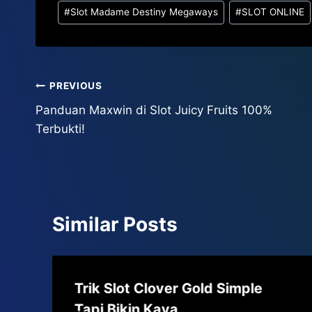
#
Slot Madame Destiny Megaways
#
SLOT ONLINE
Post
PREVIOUS
Panduan Maxwin di Slot Juicy Fruits 100%
navigation
Terbukti!
Similar Posts
Trik Slot Clover Gold Simple
Tapi Bikin Kaya