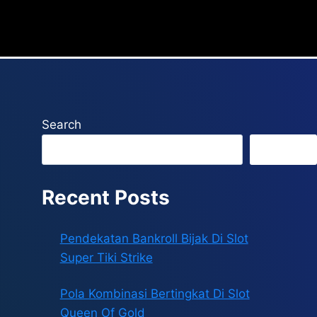
Search
Search
Recent Posts
Pendekatan Bankroll Bijak Di Slot
Super Tiki Strike
Pola Kombinasi Bertingkat Di Slot
Queen Of Gold