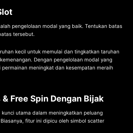
lot
adalah pengelolaan modal yang baik. Tentukan batas
atas tersebut.
ruhan kecil untuk memulai dan tingkatkan taruhan
ur kemenangan. Dengan pengelolaan modal yang
 di permainan meningkat dan kesempatan meraih
& Free Spin Dengan Bijak
ah kunci utama dalam meningkatkan peluang
anya, fitur ini dipicu oleh simbol scatter