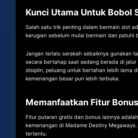
Kunci Utama Untuk Bobol S
Salah satu trik penting dalam bermain slot 
kerugian sebelum mulai bermain dan patuhi b
Jangan terlalu serakah sebaiknya gunakan ta
secara bertahap saat sedang berada di jal
disiplin, peluang untuk bertahan lebih lama
kemenangan besar pun lebih terbuka.
Memanfaatkan Fitur Bonus 
Fitur putaran gratis dan bonus lainnya adal
kemenangan di Madame Destiny Megaways. Bias
tertentu.