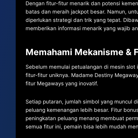
Dengan fitur-fitur menarik dan potensi ke
batas dan meraih jackpot besar. Namun, untu
diperlukan strategi dan trik yang tepat. Diba
memberikan informasi menarik yang wajib an
Memahami Mekanisme & Fi
Sebelum memulai petualangan di mesin slot
fitur-fitur uniknya. Madame Destiny Megaw
fitur Megaways yang inovatif.
Setiap putaran, jumlah simbol yang muncul 
peluang kemenangan lebih besar. Fitur bonus 
peningkatan peluang menang membuat perm
semua fitur ini, pemain bisa lebih mudah men