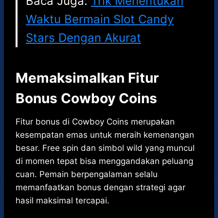
Baca Juga:
Trik Menentukan
Waktu Bermain Slot Candy
Stars Dengan Akurat
Memaksimalkan Fitur
Bonus Cowboy Coins
Fitur bonus di Cowboy Coins merupakan
kesempatan emas untuk meraih kemenangan
besar. Free spin dan simbol wild yang muncul
di momen tepat bisa menggandakan peluang
cuan. Pemain berpengalaman selalu
memanfaatkan bonus dengan strategi agar
hasil maksimal tercapai.