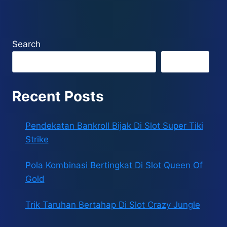
Search
Search
Recent Posts
Pendekatan Bankroll Bijak Di Slot Super Tiki
Strike
Pola Kombinasi Bertingkat Di Slot Queen Of
Gold
Trik Taruhan Bertahap Di Slot Crazy Jungle