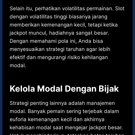
Selain itu, perhatikan volatilitas permainan. Slot
dengan volatilitas tinggi biasanya jarang
memberikan kemenangan kecil, tetapi ketika
jackpot muncul, hadiahnya sangat besar.
Dengan memahami pola ini, Anda bisa
menyesuaikan strategi taruhan agar lebih
efektif dan mengurangi risiko kehilangan
modal.
Kelola Modal Dengan Bijak
Strategi penting lainnya adalah manajemen
modal. Banyak pemain sering terjebak dalam
euforia kemenangan kecil dan akhirnya
kehabisan modal saat mengejar jackpot besar.