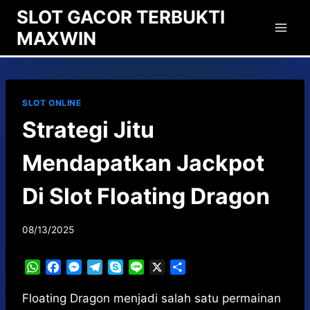
Skip
SLOT GACOR TERBUKTI
to
MAXWIN
content
SLOT ONLINE
Strategi Jitu
Mendapatkan Jackpot
Di Slot Floating Dragon
08/13/2025
W
F
M
T
S
L
X
S
h
a
e
e
k
i
h
a
c
s
l
y
n
a
Floating Dragon menjadi salah satu permainan