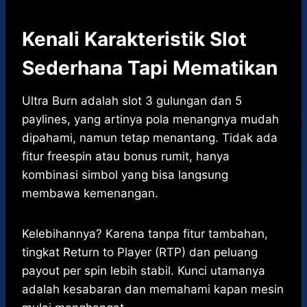
Kenali Karakteristik Slot
Sederhana Tapi Mematikan
Ultra Burn adalah slot 3 gulungan dan 5
paylines, yang artinya pola menangnya mudah
dipahami, namun tetap menantang. Tidak ada
fitur freespin atau bonus rumit, hanya
kombinasi simbol yang bisa langsung
membawa kemenangan.
Kelebihannya? Karena tanpa fitur tambahan,
tingkat Return to Player (RTP) dan peluang
payout per spin lebih stabil. Kunci utamanya
adalah kesabaran dan memahami kapan mesin