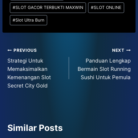
#
SLOT GACOR TERBUKTI MAXWIN
#
SLOT ONLINE
#
Slot Ultra Burn
Post
PREVIOUS
NEXT
Strategi Untuk
Panduan Lengkap
navigation
Memaksimalkan
Bermain Slot Running
Kemenangan Slot
Sushi Untuk Pemula
Secret City Gold
Similar Posts