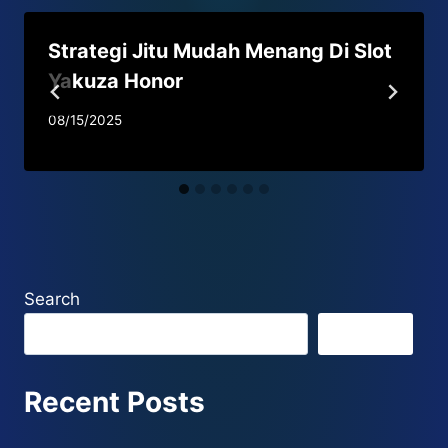
Strategi Jitu Mudah Menang Di Slot
Yakuza Honor
08/15/2025
Search
Search
Recent Posts