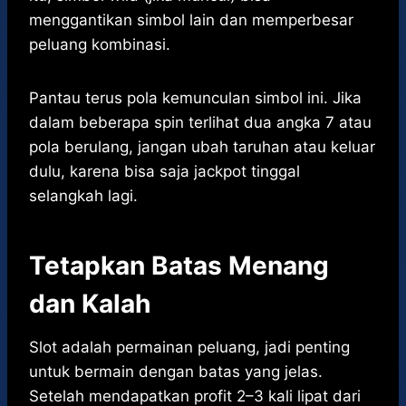
menggantikan simbol lain dan memperbesar
peluang kombinasi.
Pantau terus pola kemunculan simbol ini. Jika
dalam beberapa spin terlihat dua angka 7 atau
pola berulang, jangan ubah taruhan atau keluar
dulu, karena bisa saja jackpot tinggal
selangkah lagi.
Tetapkan Batas Menang
dan Kalah
Slot adalah permainan peluang, jadi penting
untuk bermain dengan batas yang jelas.
Setelah mendapatkan profit 2–3 kali lipat dari