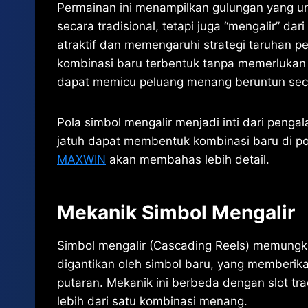
Permainan ini menampilkan gulungan yang un
secara tradisional, tetapi juga “mengalir” da
atraktif dan memengaruhi strategi taruhan 
kombinasi baru terbentuk tanpa memerlukan
dapat memicu peluang menang beruntun seca
Pola simbol mengalir menjadi inti dari pengal
jatuh dapat membentuk kombinasi baru di pos
MAXWIN
akan membahas lebih detail.
Mekanik Simbol Mengalir
Simbol mengalir (Cascading Reels) memung
digantikan oleh simbol baru, yang memberi
putaran. Mekanik ini berbeda dengan slot tr
lebih dari satu kombinasi menang.