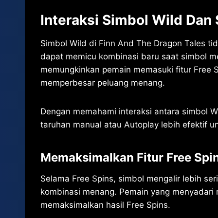
Interaksi Simbol Wild Dan 
Simbol Wild di Finn And The Dragon Tales tid
dapat memicu kombinasi baru saat simbol meng
memungkinkan pemain memasuki fitur Free S
memperbesar peluang menang.
Dengan memahami interaksi antara simbol Wi
taruhan manual atau Autoplay lebih efektif 
Memaksimalkan Fitur Free Spi
Selama Free Spins, simbol mengalir lebih s
kombinasi menang. Pemain yang menyadari ri
memaksimalkan hasil Free Spins.