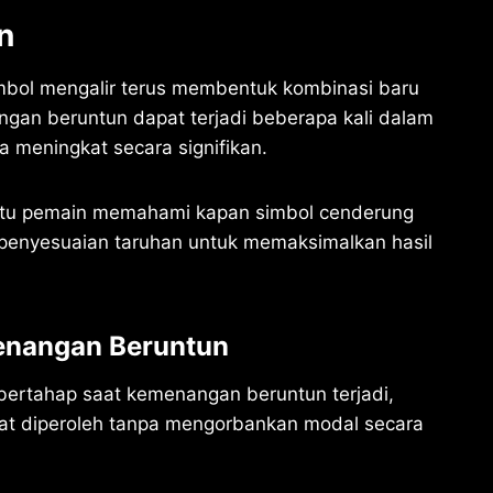
n
mbol mengalir terus membentuk kombinasi baru
angan beruntun dapat terjadi beberapa kali dalam
a meningkat secara signifikan.
ntu pemain memahami kapan simbol cenderung
enyesuaian taruhan untuk memaksimalkan hasil
enangan Beruntun
bertahap saat kemenangan beruntun terjadi,
at diperoleh tanpa mengorbankan modal secara