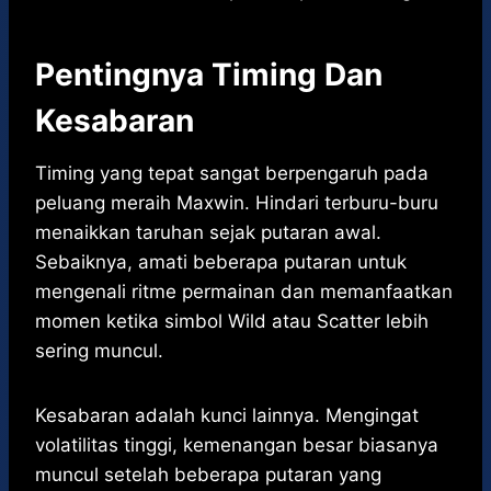
Pentingnya Timing Dan
Kesabaran
Timing yang tepat sangat berpengaruh pada
peluang meraih Maxwin. Hindari terburu-buru
menaikkan taruhan sejak putaran awal.
Sebaiknya, amati beberapa putaran untuk
mengenali ritme permainan dan memanfaatkan
momen ketika simbol Wild atau Scatter lebih
sering muncul.
Kesabaran adalah kunci lainnya. Mengingat
volatilitas tinggi, kemenangan besar biasanya
muncul setelah beberapa putaran yang