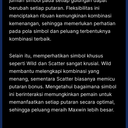
jumlah simbol pada setiap gulungan dapat
berubah setiap putaran. Fleksibilitas ini
menciptakan ribuan kemungkinan kombinasi
kemenangan, sehingga memerlukan perhatian
pada pola simbol dan peluang terbentuknya
kombinasi terbaik.
Selain itu, memperhatikan simbol khusus
seperti Wild dan Scatter sangat krusial. Wild
membantu melengkapi kombinasi yang
menang, sementara Scatter biasanya memicu
putaran bonus. Mengetahui bagaimana simbol
ini berinteraksi memungkinkan pemain untuk
memanfaatkan setiap putaran secara optimal,
sehingga peluang meraih Maxwin lebih besar.