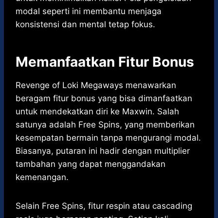
modal seperti ini membantu menjaga
konsistensi dan mental tetap fokus.
Memanfaatkan Fitur Bonus
Revenge of Loki Megaways menawarkan
beragam fitur bonus yang bisa dimanfaatkan
untuk mendekatkan diri ke Maxwin. Salah
satunya adalah Free Spins, yang memberikan
kesempatan bermain tanpa mengurangi modal.
Biasanya, putaran ini hadir dengan multiplier
tambahan yang dapat menggandakan
kemenangan.
Selain Free Spins, fitur respin atau cascading