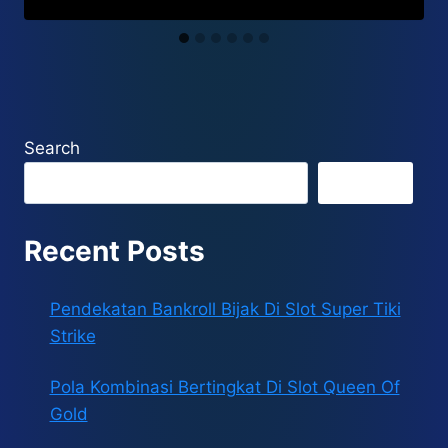
Search
Search
Recent Posts
Pendekatan Bankroll Bijak Di Slot Super Tiki
Strike
Pola Kombinasi Bertingkat Di Slot Queen Of
Gold