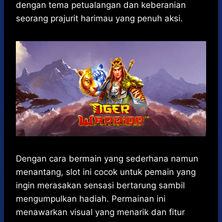
t
e
s
e
p
e
r
dengan tema petualangan dan keberanian
s
b
e
g
e
e
seorang prajurit harimau yang penuh aksi.
A
o
n
r
p
o
g
a
p
k
e
m
r
Dengan cara bermain yang sederhana namun
menantang, slot ini cocok untuk pemain yang
ingin merasakan sensasi bertarung sambil
mengumpulkan hadiah. Permainan ini
menawarkan visual yang menarik dan fitur