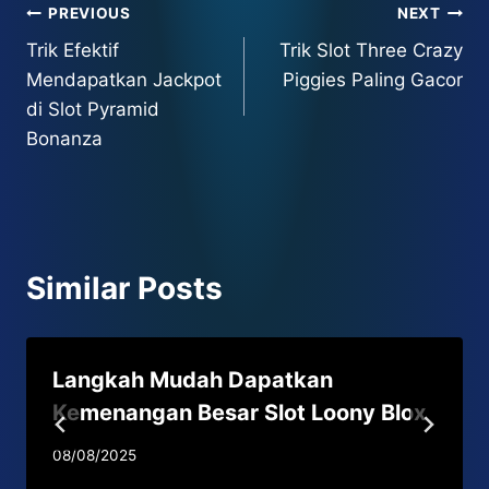
Post
PREVIOUS
NEXT
Trik Efektif
Trik Slot Three Crazy
navigation
Mendapatkan Jackpot
Piggies Paling Gacor
di Slot Pyramid
Bonanza
Similar Posts
Langkah Mudah Dapatkan
Kemenangan Besar Slot Loony Blox
08/08/2025