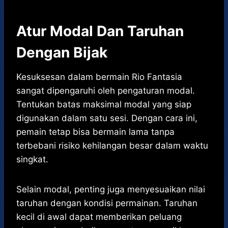
Atur Modal Dan Taruhan
Dengan Bijak
Kesuksesan dalam bermain Rio Fantasia
sangat dipengaruhi oleh pengaturan modal.
Tentukan batas maksimal modal yang siap
digunakan dalam satu sesi. Dengan cara ini,
pemain tetap bisa bermain lama tanpa
terbebani risiko kehilangan besar dalam waktu
singkat.
Selain modal, penting juga menyesuaikan nilai
taruhan dengan kondisi permainan. Taruhan
kecil di awal dapat memberikan peluang