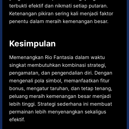
terbukti efektif dan nikmati setiap putaran.
Ketenangan pikiran sering kali menjadi faktor
penentu dalam meraih kemenangan besar.
Kesimpulan
Memenangkan Rio Fantasia dalam waktu
singkat membutuhkan kombinasi strategi,
pengamatan, dan pengendalian diri. Dengan
mengenali pola simbol, memanfaatkan fitur
bonus, mengatur taruhan, dan tetap tenang,
peluang meraih kemenangan besar menjadi
lebih tinggi. Strategi sederhana ini membuat
permainan lebih menyenangkan sekaligus
efektif.