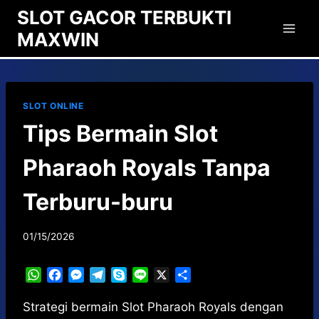
Skip
SLOT GACOR TERBUKTI
to
MAXWIN
content
SLOT ONLINE
Tips Bermain Slot
Pharaoh Royals Tanpa
Terburu-buru
01/15/2026
W
F
M
T
S
L
X
S
h
a
e
e
k
i
h
a
c
s
l
y
n
a
Strategi bermain Slot Pharaoh Royals dengan