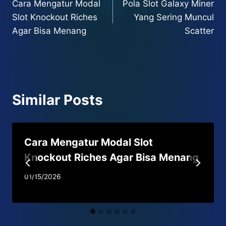
Cara Mengatur Modal
Pola Slot Galaxy Miner
navigation
Slot Knockout Riches
Yang Sering Muncul
Agar Bisa Menang
Scatter
Similar Posts
Cara Mengatur Modal Slot
Knockout Riches Agar Bisa Menang
01/15/2026