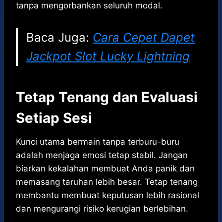
tanpa mengorbankan seluruh modal.
Baca Juga:
Cara Cepet Dapet
Jackpot Slot Lucky Lightning
Tetap Tenang dan Evaluasi
Setiap Sesi
Kunci utama bermain tanpa terburu-buru
adalah menjaga emosi tetap stabil. Jangan
biarkan kekalahan membuat Anda panik dan
memasang taruhan lebih besar. Tetap tenang
membantu membuat keputusan lebih rasional
dan mengurangi risiko kerugian berlebihan.