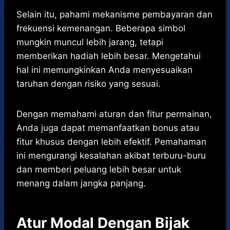
Selain itu, pahami mekanisme pembayaran dan
frekuensi kemenangan. Beberapa simbol
mungkin muncul lebih jarang, tetapi
memberikan hadiah lebih besar. Mengetahui
hal ini memungkinkan Anda menyesuaikan
taruhan dengan risiko yang sesuai.
Dengan memahami aturan dan fitur permainan,
Anda juga dapat memanfaatkan bonus atau
fitur khusus dengan lebih efektif. Pemahaman
ini mengurangi kesalahan akibat terburu-buru
dan memberi peluang lebih besar untuk
menang dalam jangka panjang.
Atur Modal Dengan Bijak