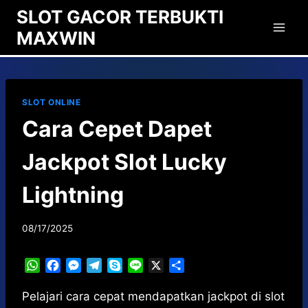
Skip
SLOT GACOR TERBUKTI
to
MAXWIN
content
SLOT ONLINE
Cara Cepet Dapet
Jackpot Slot Lucky
Lightning
08/17/2025
W
F
M
T
S
L
X
S
h
a
e
e
k
i
h
a
c
s
l
y
n
a
Pelajari cara cepat mendapatkan jackpot di slot