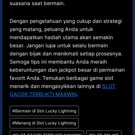
suasana saat bermain.
Dengan pengetahuan yang cukup dan strategi
yang matang, peluang Anda untuk
mendapatkan hadiah utama akan semakin
besar. Jangan lupa untuk selalu bermain
dengan bijak dan menikmati setiap prosesnya.
Semoga tips ini membantu Anda meraih
keberuntungan dan jackpot besar di permainan
favorit Anda. Temukan berbagai game slot
menarik dan mengasyikkan lainnya di
SLOT
GACOR TERBUKTI MAXWIN
.
Post
#
Bermain di Slot Lucky Lightning
Tags:
#
Menang di Slot Lucky Lightning