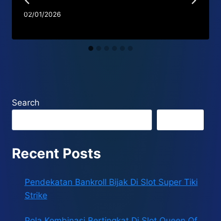
02/01/2026
Search
Search
Recent Posts
Pendekatan Bankroll Bijak Di Slot Super Tiki
Strike
Pola Kombinasi Bertingkat Di Slot Queen Of