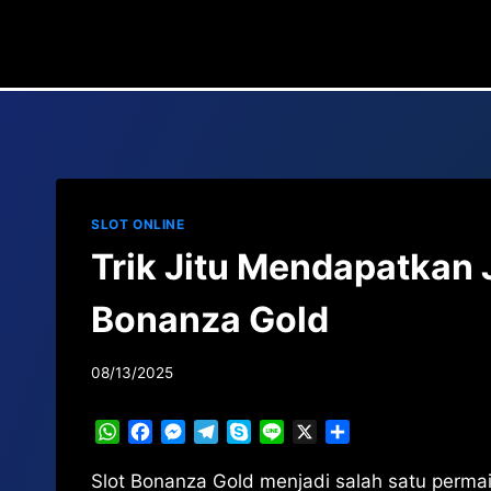
Skip
to
content
SLOT ONLINE
Trik Jitu Mendapatkan 
Bonanza Gold
08/13/2025
W
F
M
T
S
L
X
S
h
a
e
e
k
i
h
a
c
s
l
y
n
a
Slot Bonanza Gold menjadi salah satu perma