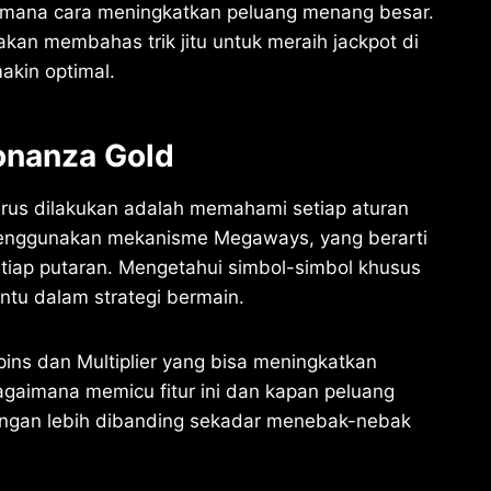
mana cara meningkatkan peluang menang besar.
kan membahas trik jitu untuk meraih jackpot di
kin optimal.
onanza Gold
rus dilakukan adalah memahami setiap aturan
enggunakan mekanisme Megaways, yang berarti
tiap putaran. Mengetahui simbol-simbol khusus
ntu dalam strategi bermain.
Spins dan Multiplier yang bisa meningkatkan
gaimana memicu fitur ini dan kapan peluang
ungan lebih dibanding sekadar menebak-nebak