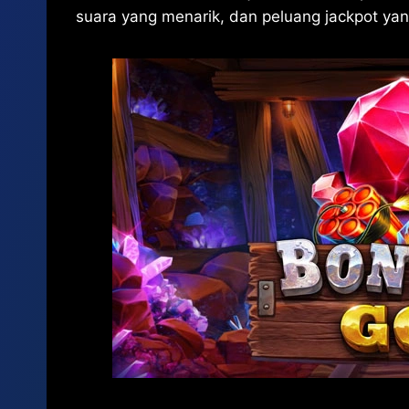
t
e
s
e
p
e
r
suara yang menarik, dan peluang jackpot yan
s
b
e
g
e
e
A
o
n
r
p
o
g
a
p
k
e
m
r