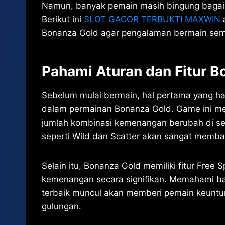
Namun, banyak pemain masih bingung bagai
Berikut ini
SLOT GACOR TERBUKTI MAXWIN
a
Bonanza Gold agar pengalaman bermain sema
Pahami Aturan dan Fitur B
Sebelum mulai bermain, hal pertama yang ha
dalam permainan Bonanza Gold. Game ini m
jumlah kombinasi kemenangan berubah di se
seperti Wild dan Scatter akan sangat memba
Selain itu, Bonanza Gold memiliki fitur Free 
kemenangan secara signifikan. Memahami ba
terbaik muncul akan memberi pemain keunt
gulungan.