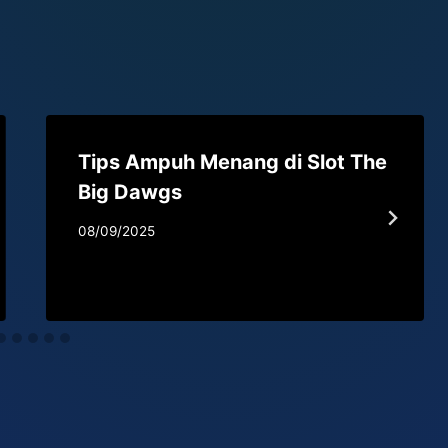
Tips Ampuh Menang di Slot The
Big Dawgs
08/09/2025