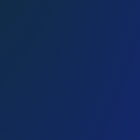
Cara Efektif Meningkatkan
Peluang di Slot The Alter Ego
08/09/2025