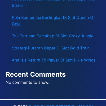
Strike
Pola Kombinasi Bertingkat Di Slot Queen Of
Gold
Trik Taruhan Bertahap Di Slot Crazy Jungle
Strategi Putaran Cepat Di Slot Gold Train
Analisis Return To Player Di Slot Pixie Wings
Recent Comments
No comments to show.