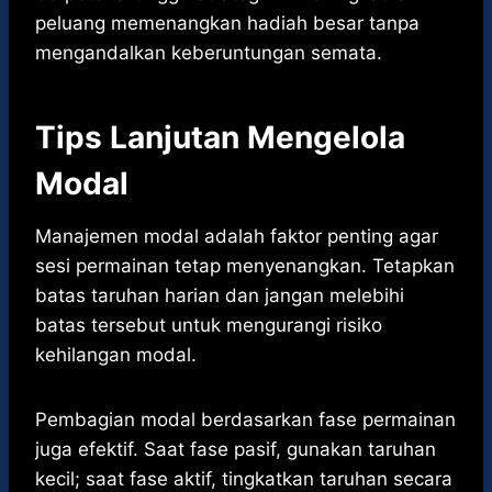
peluang memenangkan hadiah besar tanpa
mengandalkan keberuntungan semata.
Tips Lanjutan Mengelola
Modal
Manajemen modal adalah faktor penting agar
sesi permainan tetap menyenangkan. Tetapkan
batas taruhan harian dan jangan melebihi
batas tersebut untuk mengurangi risiko
kehilangan modal.
Pembagian modal berdasarkan fase permainan
juga efektif. Saat fase pasif, gunakan taruhan
kecil; saat fase aktif, tingkatkan taruhan secara