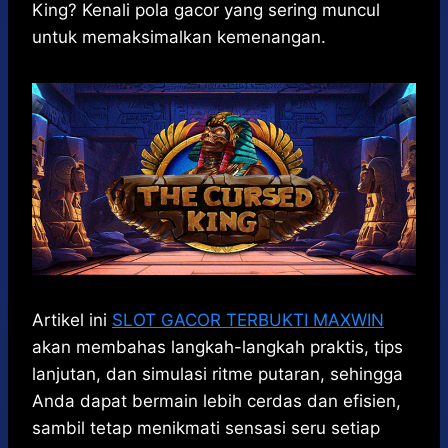
t
e
s
e
p
e
r
King? Kenali pola gacor yang sering muncul
s
b
e
g
e
e
untuk memaksimalkan kemenangan.
A
o
n
r
p
o
g
a
p
k
e
m
r
Artikel ini
SLOT GACOR TERBUKTI MAXWIN
akan membahas langkah-langkah praktis, tips
lanjutan, dan simulasi ritme putaran, sehingga
Anda dapat bermain lebih cerdas dan efisien,
sambil tetap menikmati sensasi seru setiap