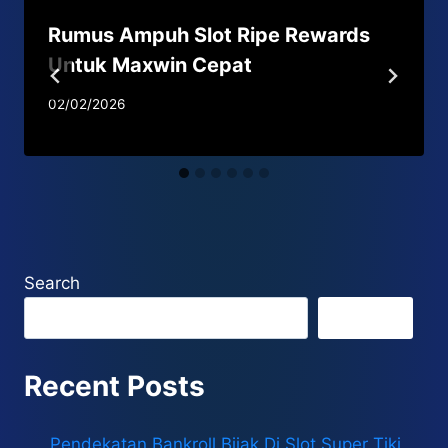
Rumus Ampuh Slot Ripe Rewards
Untuk Maxwin Cepat
02/02/2026
Search
Search
Recent Posts
Pendekatan Bankroll Bijak Di Slot Super Tiki