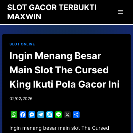
Skip
SLOT GACOR TERBUKTI
to
MAXWIN
content
SLOT ONLINE
Ingin Menang Besar
Main Slot The Cursed
King Ikuti Pola Gacor Ini
02/02/2026
W
F
M
T
S
L
X
S
h
a
e
e
k
i
h
a
c
s
l
y
n
a
Ingin menang besar main slot The Cursed