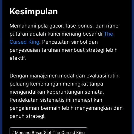
Kesimpulan
Memahami pola gacor, fase bonus, dan ritme
putaran adalah kunci menang besar di
The
Cursed King
. Pencatatan simbol dan
penyesuaian taruhan membuat strategi lebih
efektif.
Dengan manajemen modal dan evaluasi rutin,
peluang kemenangan meningkat tanpa
mengandalkan keberuntungan semata.
Pendekatan sistematis ini memastikan
pengalaman bermain lebih menyenangkan dan
penuh strategi.
Post
#
Menang Besar Slot The Cursed King