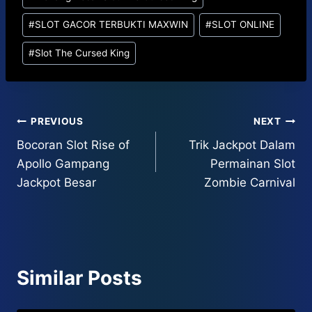
Tags:
#
SLOT GACOR TERBUKTI MAXWIN
#
SLOT ONLINE
#
Slot The Cursed King
Post
PREVIOUS
NEXT
Bocoran Slot Rise of
Trik Jackpot Dalam
navigation
Apollo Gampang
Permainan Slot
Jackpot Besar
Zombie Carnival
Similar Posts