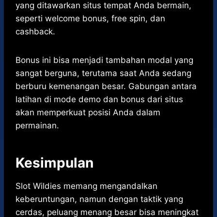
yang ditawarkan situs tempat Anda bermain,
seperti welcome bonus, free spin, dan
cashback.
Bonus ini bisa menjadi tambahan modal yang
sangat berguna, terutama saat Anda sedang
berburu kemenangan besar. Gabungan antara
latihan di mode demo dan bonus dari situs
akan memperkuat posisi Anda dalam
permainan.
Kesimpulan
Slot Wildies memang mengandalkan
keberuntungan, namun dengan taktik yang
cerdas, peluang menang besar bisa meningkat