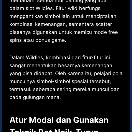
memahami semua fitur penting yang ada
dalam slot Wildies. Fitur wild berfungsi
menggantikan simbol lain untuk menciptakan
kombinasi kemenangan, sementara scatter
biasanya digunakan untuk memicu mode free
spins atau bonus game.
Dalam Wildies, kombinasi dari fitur-fitur ini
sangat menentukan besarnya kemenangan
yang bisa didapat. Oleh karena itu, pelajari pola
munculnya simbol-simbol spesial tersebut,
termasuk seberapa sering mereka muncul dan
pada gulungan mana.
Atur Modal dan Gunakan