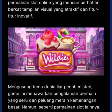
t
e
s
e
p
e
r
permainan slot online yang mencuri perhatian
s
b
e
g
e
e
berkat tampilan visual yang atraktif dan fitur-
A
o
n
r
fitur inovatif.
p
o
g
a
p
k
e
m
r
Mengusung tema dunia liar penuh misteri,
game ini menawarkan pengalaman bermain
yang seru dan peluang meraih kemenangan
besar. Namun, seperti permainan slot lainnya,