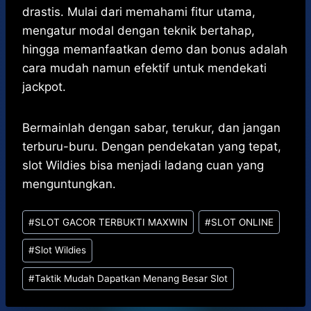
drastis. Mulai dari memahami fitur utama,
mengatur modal dengan teknik bertahap,
hingga memanfaatkan demo dan bonus adalah
cara mudah namun efektif untuk mendekati
jackpot.
Bermainlah dengan sabar, terukur, dan jangan
terburu-buru. Dengan pendekatan yang tepat,
slot Wildies bisa menjadi ladang cuan yang
menguntungkan.
Post
#
SLOT GACOR TERBUKTI MAXWIN
#
SLOT ONLINE
Tags:
#
Slot Wildies
#
Taktik Mudah Dapatkan Menang Besar Slot