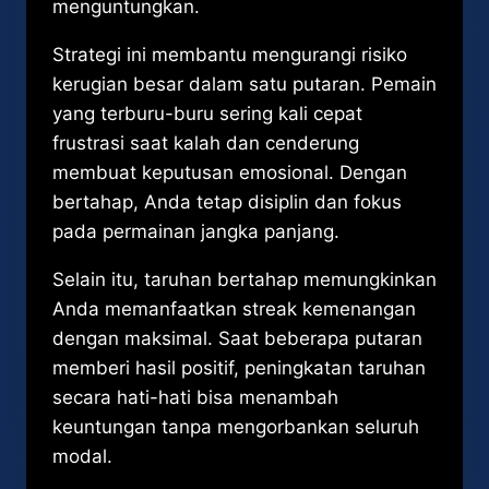
menguntungkan.
Strategi ini membantu mengurangi risiko
kerugian besar dalam satu putaran. Pemain
yang terburu-buru sering kali cepat
frustrasi saat kalah dan cenderung
membuat keputusan emosional. Dengan
bertahap, Anda tetap disiplin dan fokus
pada permainan jangka panjang.
Selain itu, taruhan bertahap memungkinkan
Anda memanfaatkan streak kemenangan
dengan maksimal. Saat beberapa putaran
memberi hasil positif, peningkatan taruhan
secara hati-hati bisa menambah
keuntungan tanpa mengorbankan seluruh
modal.