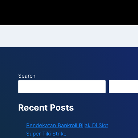
Search
Search
Recent Posts
Pendekatan Bankroll Bijak Di Slot
Super Tiki Strike