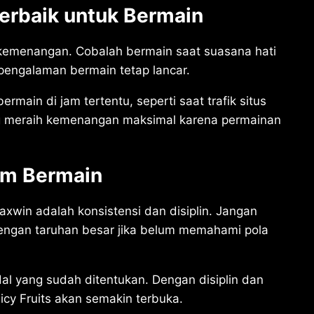
erbaik untuk Bermain
kemenangan. Cobalah bermain saat suasana hati
 pengalaman bermain tetap lancar.
main di jam tertentu, seperti saat trafik situs
g meraih kemenangan maksimal karena permainan
lam Bermain
xwin adalah konsistensi dan disiplin. Jangan
engan taruhan besar jika belum memahami pola
al yang sudah ditentukan. Dengan disiplin dan
icy Fruits akan semakin terbuka.