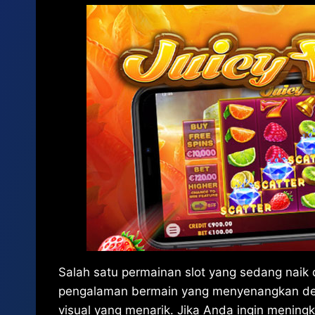
Salah satu permainan slot yang sedang naik 
pengalaman bermain yang menyenangkan de
visual yang menarik. Jika Anda ingin menin