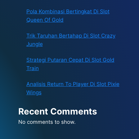
Pola Kombinasi Bertingkat Di Slot
Queen Of Gold
Trik Taruhan Bertahap Di Slot Crazy
Jungle
Strategi Putaran Cepat Di Slot Gold
Train
Analisis Return To Player Di Slot Pixie
Wings
Recent Comments
No comments to show.