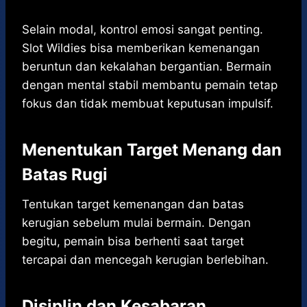
Selain modal, kontrol emosi sangat penting.
Slot Wildies bisa memberikan kemenangan
beruntun dan kekalahan bergantian. Bermain
dengan mental stabil membantu pemain tetap
fokus dan tidak membuat keputusan impulsif.
Menentukan Target Menang dan
Batas Rugi
Tentukan target kemenangan dan batas
kerugian sebelum mulai bermain. Dengan
begitu, pemain bisa berhenti saat target
tercapai dan mencegah kerugian berlebihan.
Disiplin dan Kesabaran