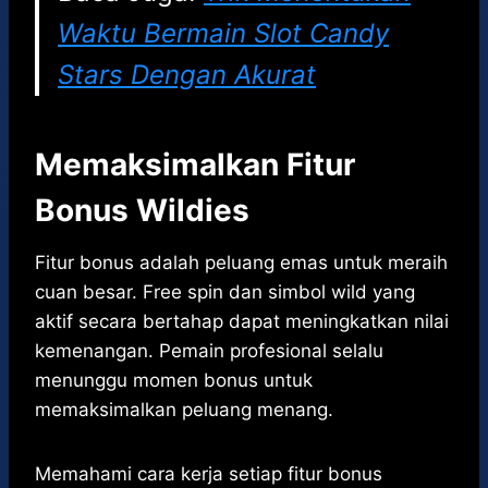
Waktu Bermain Slot Candy
Stars Dengan Akurat
Memaksimalkan Fitur
Bonus Wildies
Fitur bonus adalah peluang emas untuk meraih
cuan besar. Free spin dan simbol wild yang
aktif secara bertahap dapat meningkatkan nilai
kemenangan. Pemain profesional selalu
menunggu momen bonus untuk
memaksimalkan peluang menang.
Memahami cara kerja setiap fitur bonus