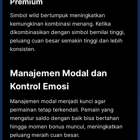
Premium
Simbol wild bertumpuk meningkatkan
kemungkinan kombinasi menang. Ketika
dikombinasikan dengan simbol bernilai tinggi,
peluang cuan besar semakin tinggi dan lebih
konsisten.
Manajemen Modal dan
Kontrol Emosi
Manajemen modal menjadi kunci agar
permainan tetap terkendali. Pemain yang
mengatur saldo dengan baik bisa bertahan
hingga momen bonus muncul, meningkatkan
peluang meraih cuan besar.