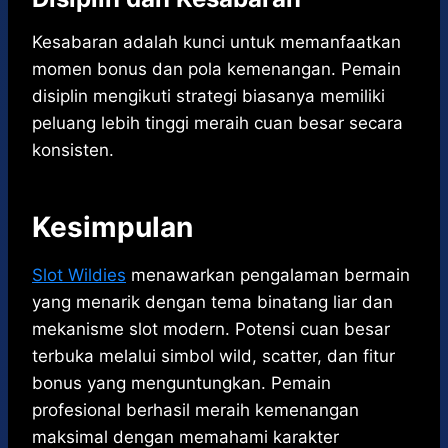
Kesabaran adalah kunci untuk memanfaatkan
momen bonus dan pola kemenangan. Pemain
disiplin mengikuti strategi biasanya memiliki
peluang lebih tinggi meraih cuan besar secara
konsisten.
Kesimpulan
Slot Wildies
menawarkan pengalaman bermain
yang menarik dengan tema binatang liar dan
mekanisme slot modern. Potensi cuan besar
terbuka melalui simbol wild, scatter, dan fitur
bonus yang menguntungkan. Pemain
profesional berhasil meraih kemenangan
maksimal dengan memahami karakter