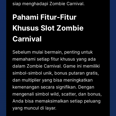
siap menghadapi Zombie Carnival.
Pahami Fitur-Fitur
Khusus Slot Zombie
Carnival
Sebelum mulai bermain, penting untuk
memahami setiap fitur khusus yang ada
dalam Zombie Carnival. Game ini memiliki
simbol-simbol unik, bonus putaran gratis,
dan multiplier yang bisa meningkatkan
kemenangan secara signifikan. Dengan
mengenali simbol wild, scatter, dan bonus,
Anda bisa memaksimalkan setiap peluang
yang muncul di layar.