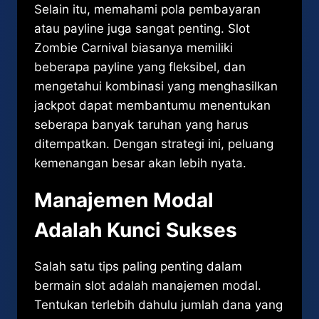
Selain itu, memahami pola pembayaran
atau payline juga sangat penting. Slot
Zombie Carnival biasanya memiliki
beberapa payline yang fleksibel, dan
mengetahui kombinasi yang menghasilkan
jackpot dapat membantumu menentukan
seberapa banyak taruhan yang harus
ditempatkan. Dengan strategi ini, peluang
kemenangan besar akan lebih nyata.
Manajemen Modal
Adalah Kunci Sukses
Salah satu tips paling penting dalam
bermain slot adalah manajemen modal.
Tentukan terlebih dahulu jumlah dana yang