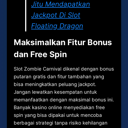
Jitu Mendapatkan
Jackpot Di Slot
Floating Dragon
Maksimalkan Fitur Bonus
dan Free Spin
Slot Zombie Carnival dikenal dengan bonus
putaran gratis dan fitur tambahan yang
bisa meningkatkan peluang jackpot.
Jangan lewatkan kesempatan untuk
memanfaatkan dengan maksimal bonus ini.
Banyak kasino online menyediakan free
spin yang bisa dipakai untuk mencoba
berbagai strategi tanpa risiko kehilangan