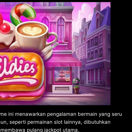
game ini menawarkan pengalaman bermain yang seru
, seperti permainan slot lainnya, dibutuhkan
a membawa pulang jackpot utama.