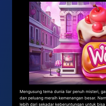
Mengusung tema dunia liar penuh misteri, 
dan peluang meraih kemenangan besar. Namun
lebih dari sekadar keberuntungan untuk bis