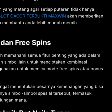
n yang matang agar setiap putaran tidak hanya
SLOT GACOR TERBUKTI MAXWIN
akan memberikan
kan membantu anda lebih mudah meraih
, dan Free Spins
ah memahami semua fitur penting yang ada dalam
kan simbol lain untuk menciptakan kombinasi
gunakan untuk memicu mode free spins atau bonus
ni sangat menentukan besarnya kemenangan yang bisa
ulnya simbol-simbol spesial tersebut, termasuk
ulungan mana.