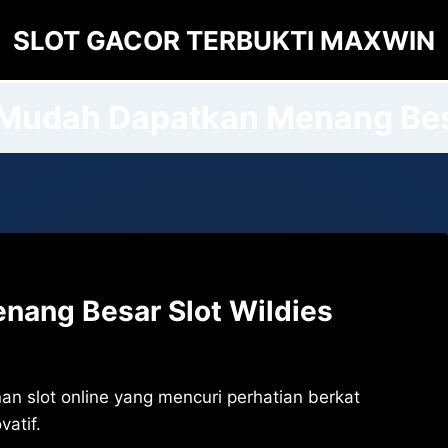
SLOT GACOR TERBUKTI MAXWIN
 Mudah Dapatkan Menang Bes
nang Besar Slot Wildies
nan slot online yang mencuri perhatian berkat
vatif.