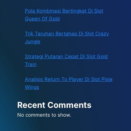
Pola Kombinasi Bertingkat Di Slot
Queen Of Gold
Trik Taruhan Bertahap Di Slot Crazy
Jungle
Strategi Putaran Cepat Di Slot Gold
Train
Analisis Return To Player Di Slot Pixie
Wings
Recent Comments
No comments to show.