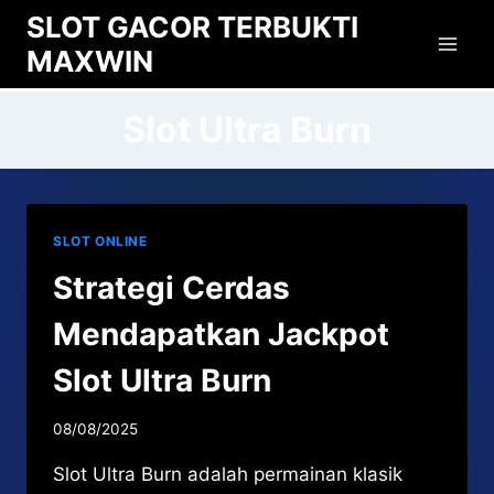
Skip
SLOT GACOR TERBUKTI
to
MAXWIN
content
Slot Ultra Burn
SLOT ONLINE
Strategi Cerdas
Mendapatkan Jackpot
Slot Ultra Burn
08/08/2025
Slot Ultra Burn adalah permainan klasik