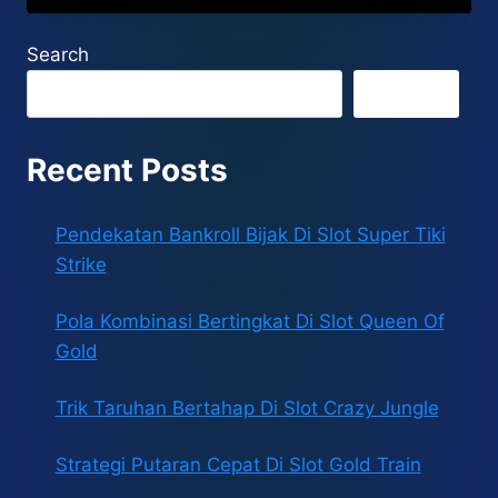
Search
Search
Recent Posts
Pendekatan Bankroll Bijak Di Slot Super Tiki
Strike
Pola Kombinasi Bertingkat Di Slot Queen Of
Gold
Trik Taruhan Bertahap Di Slot Crazy Jungle
Strategi Putaran Cepat Di Slot Gold Train