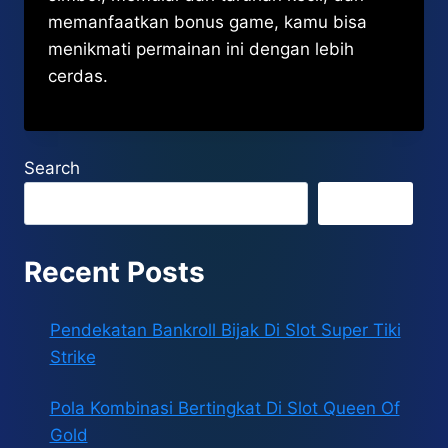
memanfaatkan bonus game, kamu bisa
menikmati permainan ini dengan lebih
cerdas.
Search
Search
Recent Posts
Pendekatan Bankroll Bijak Di Slot Super Tiki
Strike
Pola Kombinasi Bertingkat Di Slot Queen Of
Gold