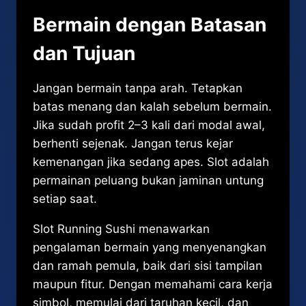
Bermain dengan Batasan
dan Tujuan
Jangan bermain tanpa arah. Tetapkan
batas menang dan kalah sebelum bermain.
Jika sudah profit 2–3 kali dari modal awal,
berhenti sejenak. Jangan terus kejar
kemenangan jika sedang apes. Slot adalah
permainan peluang bukan jaminan untung
setiap saat.
Slot Running Sushi menawarkan
pengalaman bermain yang menyenangkan
dan ramah pemula, baik dari sisi tampilan
maupun fitur. Dengan memahami cara kerja
simbol, memulai dari taruhan kecil, dan