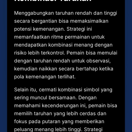
Menggabungkan taruhan rendah dan tinggi
secara bergantian bisa memaksimalkan
potensi kemenangan. Strategi ini
memanfaatkan ritme permainan untuk
mendapatkan kombinasi menang dengan
risiko lebih terkontrol. Pemain bisa memulai
dengan taruhan rendah untuk observasi,
kemudian naikkan secara bertahap ketika
pola kemenangan terlihat.
Selain itu, cermati kombinasi simbol yang
sering muncul bersamaan. Dengan
memahami kecenderungan ini, pemain bisa
memilih taruhan yang lebih cerdas dan
fokus pada putaran yang memberikan
peluang menang lebih tinggi. Strategi