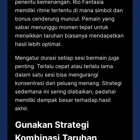
penentu kemenangan. Rio Fantasia
memiliki ritme tertentu di mana simbol dan
bonus cenderung muncul. Pemain yang
sabar menunggu momen tepat untuk
menaikkan taruhan biasanya mendapatkan
hasil lebih optimal.
Mengatur durasi setiap sesi bermain juga
penting. Terlalu cepat atau terlalu lama
dalam satu sesi bisa mengurangi
konsentrasi dan peluang menang. Strategi
sederhana ini sering diabaikan, padahal
memiliki dampak besar terhadap hasil
akhir.
Gunakan Strategi
Kombinasi Taruhan