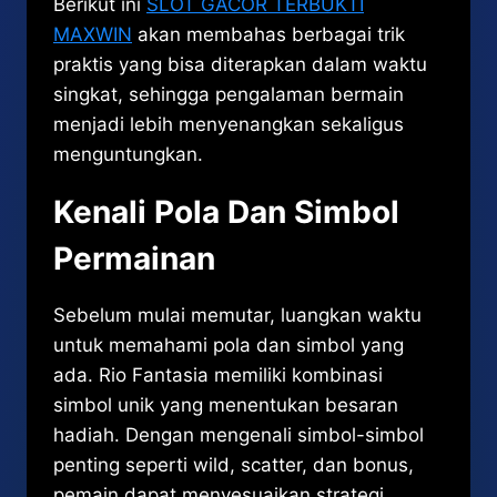
Berikut ini
SLOT GACOR TERBUKTI
MAXWIN
akan membahas berbagai trik
praktis yang bisa diterapkan dalam waktu
singkat, sehingga pengalaman bermain
menjadi lebih menyenangkan sekaligus
menguntungkan.
Kenali Pola Dan Simbol
Permainan
Sebelum mulai memutar, luangkan waktu
untuk memahami pola dan simbol yang
ada. Rio Fantasia memiliki kombinasi
simbol unik yang menentukan besaran
hadiah. Dengan mengenali simbol-simbol
penting seperti wild, scatter, dan bonus,
pemain dapat menyesuaikan strategi