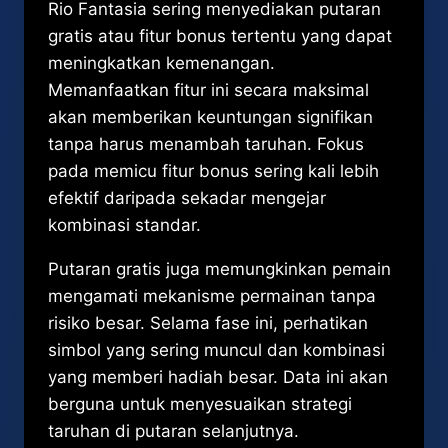
Rio Fantasia sering menyediakan putaran
gratis atau fitur bonus tertentu yang dapat
meningkatkan kemenangan.
Memanfaatkan fitur ini secara maksimal
akan memberikan keuntungan signifikan
tanpa harus menambah taruhan. Fokus
pada memicu fitur bonus sering kali lebih
efektif daripada sekadar mengejar
kombinasi standar.
Putaran gratis juga memungkinkan pemain
mengamati mekanisme permainan tanpa
risiko besar. Selama fase ini, perhatikan
simbol yang sering muncul dan kombinasi
yang memberi hadiah besar. Data ini akan
berguna untuk menyesuaikan strategi
taruhan di putaran selanjutnya.