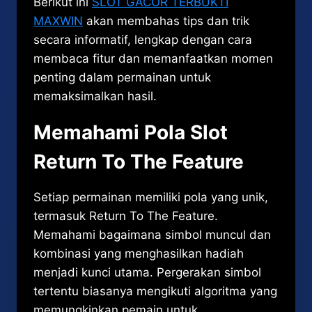
Berikut ini
SLOT GACOR TERBUKTI
MAXWIN
akan membahas tips dan trik
secara informatif, lengkap dengan cara
membaca fitur dan memanfaatkan momen
penting dalam permainan untuk
memaksimalkan hasil.
Memahami Pola Slot
Return To The Feature
Setiap permainan memiliki pola yang unik,
termasuk Return To The Feature.
Memahami bagaimana simbol muncul dan
kombinasi yang menghasilkan hadiah
menjadi kunci utama. Pergerakan simbol
tertentu biasanya mengikuti algoritma yang
memungkinkan pemain untuk