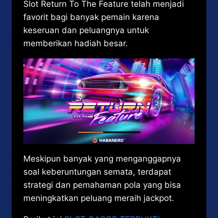
Slot Return To The Feature telah menjadi
favorit bagi banyak pemain karena
keseruan dan peluangnya untuk
memberikan hadiah besar.
Meskipun banyak yang menganggapnya
soal keberuntungan semata, terdapat
strategi dan pemahaman pola yang bisa
meningkatkan peluang meraih jackpot.