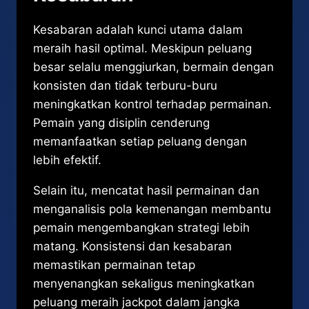
Kesabaran adalah kunci utama dalam
meraih hasil optimal. Meskipun peluang
besar selalu menggiurkan, bermain dengan
konsisten dan tidak terburu-buru
meningkatkan kontrol terhadap permainan.
Pemain yang disiplin cenderung
memanfaatkan setiap peluang dengan
lebih efektif.
Selain itu, mencatat hasil permainan dan
menganalisis pola kemenangan membantu
pemain mengembangkan strategi lebih
matang. Konsistensi dan kesabaran
memastikan permainan tetap
menyenangkan sekaligus meningkatkan
peluang meraih jackpot dalam jangka