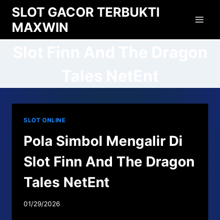
Skip
SLOT GACOR TERBUKTI
to
MAXWIN
content
Slot Finn And The Dragon
Tales NetEnt
SLOT ONLINE
Pola Simbol Mengalir Di
Slot Finn And The Dragon
Tales NetEnt
01/29/2026