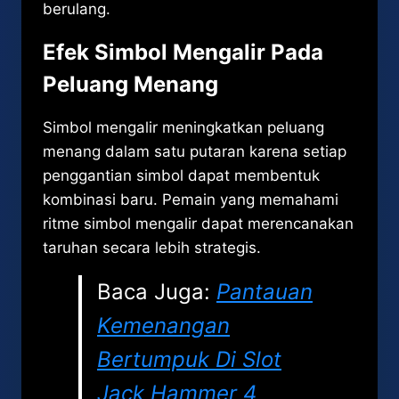
berulang.
Efek Simbol Mengalir Pada
Peluang Menang
Simbol mengalir meningkatkan peluang
menang dalam satu putaran karena setiap
penggantian simbol dapat membentuk
kombinasi baru. Pemain yang memahami
ritme simbol mengalir dapat merencanakan
taruhan secara lebih strategis.
Baca Juga:
Pantauan
Kemenangan
Bertumpuk Di Slot
Jack Hammer 4