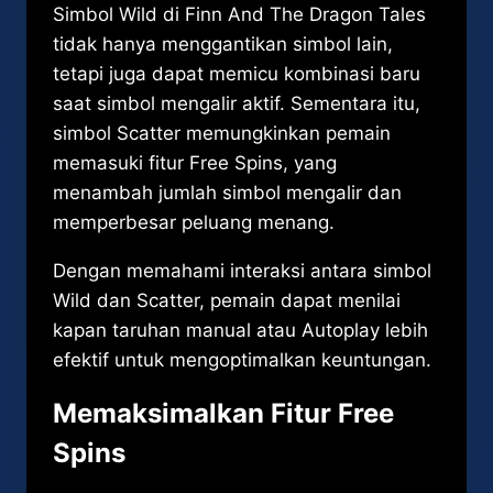
Simbol Wild di Finn And The Dragon Tales
tidak hanya menggantikan simbol lain,
tetapi juga dapat memicu kombinasi baru
saat simbol mengalir aktif. Sementara itu,
simbol Scatter memungkinkan pemain
memasuki fitur Free Spins, yang
menambah jumlah simbol mengalir dan
memperbesar peluang menang.
Dengan memahami interaksi antara simbol
Wild dan Scatter, pemain dapat menilai
kapan taruhan manual atau Autoplay lebih
efektif untuk mengoptimalkan keuntungan.
Memaksimalkan Fitur Free
Spins