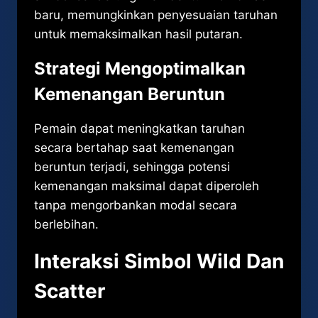
baru, memungkinkan penyesuaian taruhan
untuk memaksimalkan hasil putaran.
Strategi Mengoptimalkan
Kemenangan Beruntun
Pemain dapat meningkatkan taruhan
secara bertahap saat kemenangan
beruntun terjadi, sehingga potensi
kemenangan maksimal dapat diperoleh
tanpa mengorbankan modal secara
berlebihan.
Interaksi Simbol Wild Dan
Scatter