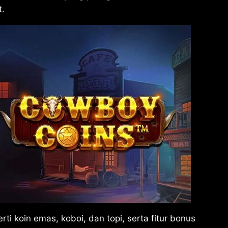
t.
ti koin emas, koboi, dan topi, serta fitur bonus