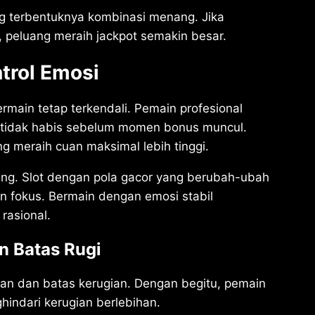
g terbentuknya kombinasi menang. Jika
, peluang meraih jackpot semakin besar.
trol Emosi
main tetap terkendali. Pemain profesional
 tidak habis sebelum momen bonus muncul.
 meraih cuan maksimal lebih tinggi.
ting. Slot dengan pola gacor yang berubah-ubah
an fokus. Bermain dengan emosi stabil
rasional.
n Batas Rugi
an dan batas kerugian. Dengan begitu, pemain
hindari kerugian berlebihan.