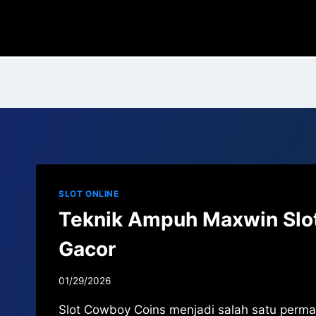
Skip
to
content
SLOT ONLINE
Teknik Ampuh Maxwin Slo
Gacor
01/29/2026
Slot Cowboy Coins menjadi salah satu permain