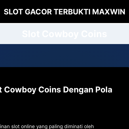
SLOT GACOR TERBUKTI MAXWIN
Slot Cowboy Coins
t Cowboy Coins Dengan Pola
an slot online yang paling diminati oleh