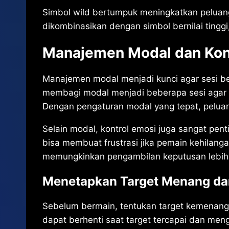
Simbol wild bertumpuk meningkatkan peluan
dikombinasikan dengan simbol bernilai tinggi
Manajemen Modal dan Kon
Manajemen modal menjadi kunci agar sesi ber
membagi modal menjadi beberapa sesi agar
Dengan pengaturan modal yang tepat, peluang
Selain modal, kontrol emosi juga sangat pen
bisa membuat frustrasi jika pemain kehilang
memungkinkan pengambilan keputusan lebih 
Menetapkan Target Menang da
Sebelum bermain, tentukan target kemenang
dapat berhenti saat target tercapai dan meng