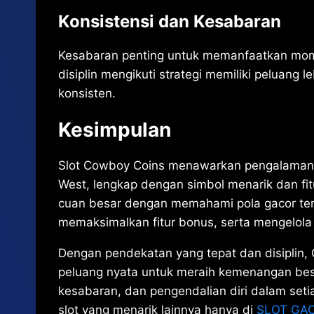
Konsistensi dan Kesabaran
Kesabaran penting untuk memanfaatkan mo
disiplin mengikuti strategi memiliki peluang 
konsisten.
Kesimpulan
Slot Cowboy Coins menawarkan pengalaman 
West, lengkap dengan simbol menarik dan f
cuan besar dengan memahami pola gacor ter
memaksimalkan fitur bonus, serta mengelola
Dengan pendekatan yang tepat dan disiplin,
peluang nyata untuk meraih kemenangan besar
kesabaran, dan pengendalian diri dalam seti
slot yang menarik lainnya hanya di
SLOT GA