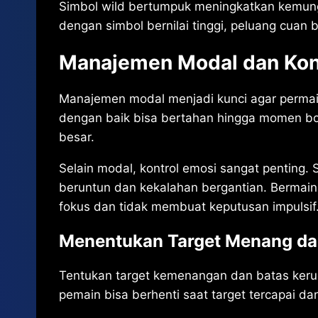
Simbol wild bertumpuk meningkatkan kemung
dengan simbol bernilai tinggi, peluang cuan b
Manajemen Modal dan Kon
Manajemen modal menjadi kunci agar permain
dengan baik bisa bertahan hingga momen bo
besar.
Selain modal, kontrol emosi sangat penting.
beruntun dan kekalahan bergantian. Bermai
fokus dan tidak membuat keputusan impulsif
Menentukan Target Menang da
Tentukan target kemenangan dan batas keru
pemain bisa berhenti saat target tercapai d