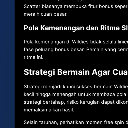
Scatter biasanya membuka fitur bonus seper
meraih cuan besar.
Pola Kemenangan dan Ritme Sl
Pola kemenangan di Wildies tidak selalu lini
fase peluang bonus besar. Pemain yang cer
ritme ini.
Strategi Bermain Agar Cu
Strategi menjadi kunci sukses bermain Wild
kecil hingga menengah untuk membaca pola 
strategi bertahap, risiko kerugian dapat di
memaksimalkan hasil.
Selain taruhan, perhatikan momen free spi