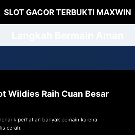
SLOT GACOR TERBUKTI MAXWIN
Langkah Bermain Aman
t Wildies Raih Cuan Besar
 menarik perhatian banyak pemain karena
is cerah.