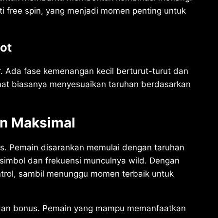
ti free spin, yang menjadi momen penting untuk
ot
er. Ada fase kemenangan kecil berturut-turut dan
mat biasanya menyesuaikan taruhan berdasarkan
an Maksimal
ies. Pemain disarankan memulai dengan taruhan
simbol dan frekuensi munculnya wild. Dengan
kontrol, sambil menunggu momen terbaik untuk
n dan bonus. Pemain yang mampu memanfaatkan