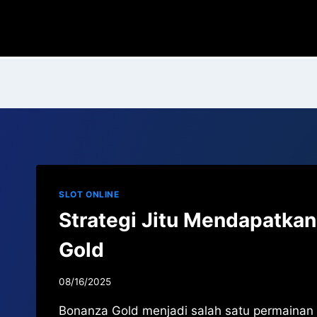
Skip
to
content
SLOT ONLINE
Strategi Jitu Mendapatkan
Gold
08/16/2025
Bonanza Gold menjadi salah satu permainan