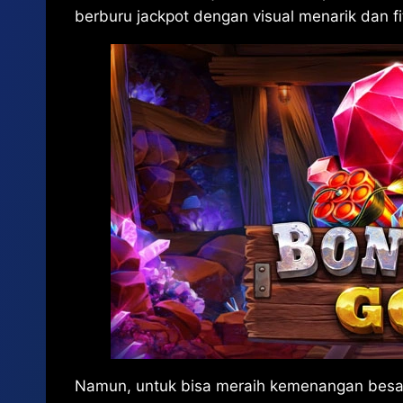
berburu jackpot dengan visual menarik dan f
Namun, untuk bisa meraih kemenangan besa