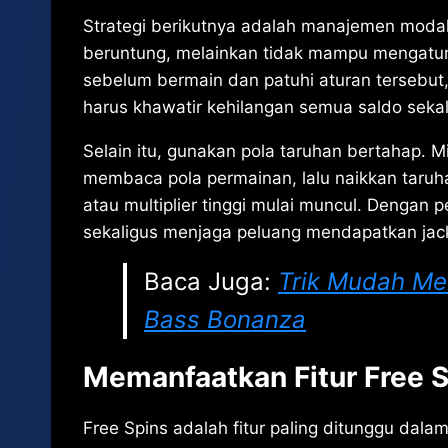
Strategi berikutnya adalah manajemen modal
beruntung, melainkan tidak mampu mengatur
sebelum bermain dan patuhi aturan tersebut
harus khawatir kehilangan semua saldo sekal
Selain itu, gunakan pola taruhan bertahap. M
membaca pola permainan, lalu naikkan taruha
atau multiplier tinggi mulai muncul. Dengan p
sekaligus menjaga peluang mendapatkan jac
Baca Juga:
Trik Mudah Me
Bass Bonanza
Memanfaatkan Fitur Free S
Free Spins adalah fitur paling ditunggu dala