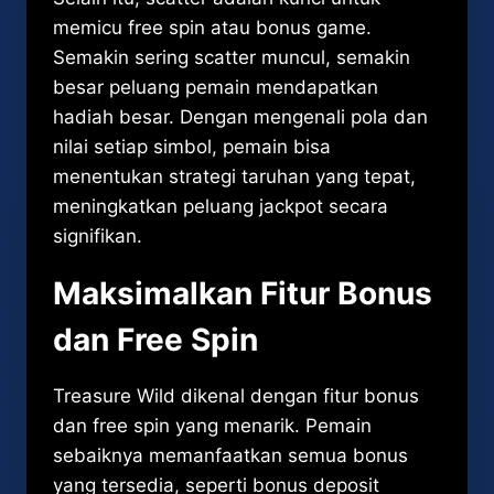
memicu free spin atau bonus game.
Semakin sering scatter muncul, semakin
besar peluang pemain mendapatkan
hadiah besar. Dengan mengenali pola dan
nilai setiap simbol, pemain bisa
menentukan strategi taruhan yang tepat,
meningkatkan peluang jackpot secara
signifikan.
Maksimalkan Fitur Bonus
dan Free Spin
Treasure Wild dikenal dengan fitur bonus
dan free spin yang menarik. Pemain
sebaiknya memanfaatkan semua bonus
yang tersedia, seperti bonus deposit