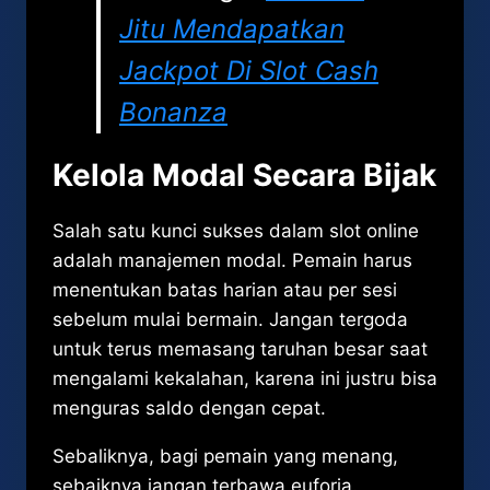
Jitu Mendapatkan
Jackpot Di Slot Cash
Bonanza
Kelola Modal Secara Bijak
Salah satu kunci sukses dalam slot online
adalah manajemen modal. Pemain harus
menentukan batas harian atau per sesi
sebelum mulai bermain. Jangan tergoda
untuk terus memasang taruhan besar saat
mengalami kekalahan, karena ini justru bisa
menguras saldo dengan cepat.
Sebaliknya, bagi pemain yang menang,
sebaiknya jangan terbawa euforia.