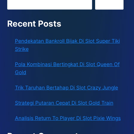
Search
Recent Posts
Pendekatan Bankroll Bijak Di Slot Super Tiki
Strike
Pola Kombinasi Bertingkat Di Slot Queen Of
Gold
Trik Taruhan Bertahap Di Slot Crazy Jungle
Strategi Putaran Cepat Di Slot Gold Train
Analisis Return To Player Di Slot Pixie Wings