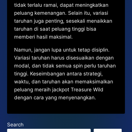
tidak terlalu ramai, dapat meningkatkan
peluang kemenangan. Selain itu, variasi
taruhan juga penting, sesekali menaikkan
taruhan di saat peluang tinggi bisa
memberi hasil maksimal.
Namun, jangan lupa untuk tetap disiplin.
Variasi taruhan harus disesuaikan dengan
modal, dan tidak semua spin perlu taruhan
tinggi. Keseimbangan antara strategi,
waktu, dan taruhan akan memaksimalkan
peluang meraih jackpot Treasure Wild
dengan cara yang menyenangkan.
Search