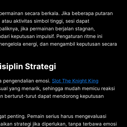
permainan secara berkala. Jika beberapa putaran
au aktivitas simbol tinggi, sesi dapat
aliknya, jika permainan berjalan stagnan,
ri keputusan impulsif. Pengaturan ritme ini
ngelola energi, dan mengambil keputusan secara
siplin Strategi
pa pengendalian emosi.
Slot The Knight King
sual yang menarik, sehingga mudah memicu reaksi
n berturut-turut dapat mendorong keputusan
gat penting. Pemain serius harus mengevaluasi
aikan strategi jika diperlukan, tanpa terbawa emosi