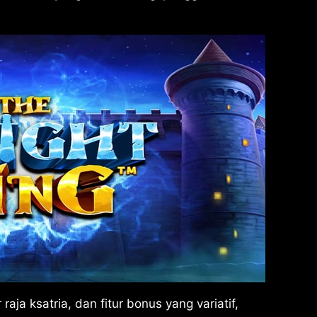
aja ksatria, dan fitur bonus yang variatif,