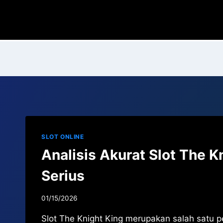
Skip
to
content
SLOT ONLINE
Analisis Akurat Slot The 
Serius
01/15/2026
Slot The Knight King merupakan salah satu