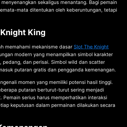
 menyenangkan sekaligus menantang. Bagi pemain
semata-mata ditentukan oleh keberuntungan, tetapi
Knight King
alah memahami mekanisme dasar
Slot The Knight
lungan modern yang menampilkan simbol karakter
, pedang, dan perisai. Simbol wild dan scatter
ermasuk putaran gratis dan pengganda kemenangan.
enali momen yang memiliki potensi hasil tinggi.
berapa putaran berturut-turut sering menjadi
 Pemain serius harus memperhatikan interaksi
 setiap keputusan dalam permainan dilakukan secara