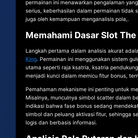
permainan ini menawarkan pengalaman yang
serius, keberhasilan dalam permainan tidak 
juga oleh kemampuan menganalisis pola,.
Memahami Dasar Slot The 
Langkah pertama dalam analisis akurat ad
King
. Permainan ini menggunakan sistem gu
utama seperti raja ksatria, ksatria pendukung
menjadi kunci dalam memicu fitur bonus, t
Pemahaman mekanisme ini penting untuk meng
Misalnya, munculnya simbol scatter dalam be
indikasi bahwa fase bonus sedang mendekat.
simbol dan peluang aktivasi fitur, sehingga
logis dan berbasis informasi.