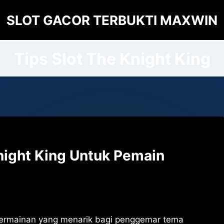
SLOT GACOR TERBUKTI MAXWIN
Tips Slot The Knight King
Knight King Untuk Pemain
 permainan yang menarik bagi penggemar tema