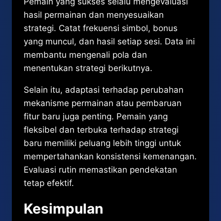
Pemain yang sukses selalu mengevaluasi
hasil permainan dan menyesuaikan
strategi. Catat frekuensi simbol, bonus
yang muncul, dan hasil setiap sesi. Data ini
membantu mengenali pola dan
menentukan strategi berikutnya.
Selain itu, adaptasi terhadap perubahan
mekanisme permainan atau pembaruan
fitur baru juga penting. Pemain yang
fleksibel dan terbuka terhadap strategi
baru memiliki peluang lebih tinggi untuk
mempertahankan konsistensi kemenangan.
Evaluasi rutin memastikan pendekatan
tetap efektif.
Kesimpulan