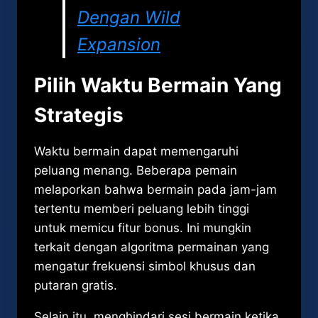
Dengan Wild
Expansion
Pilih Waktu Bermain Yang
Strategis
Waktu bermain dapat memengaruhi
peluang menang. Beberapa pemain
melaporkan bahwa bermain pada jam-jam
tertentu memberi peluang lebih tinggi
untuk memicu fitur bonus. Ini mungkin
terkait dengan algoritma permainan yang
mengatur frekuensi simbol khusus dan
putaran gratis.
Selain itu, menghindari sesi bermain ketika