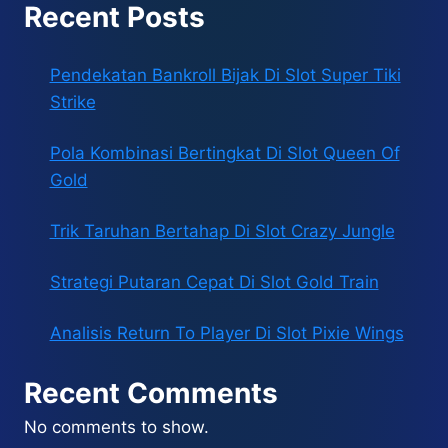
Recent Posts
Pendekatan Bankroll Bijak Di Slot Super Tiki
Strike
Pola Kombinasi Bertingkat Di Slot Queen Of
Gold
Trik Taruhan Bertahap Di Slot Crazy Jungle
Strategi Putaran Cepat Di Slot Gold Train
Analisis Return To Player Di Slot Pixie Wings
Recent Comments
No comments to show.