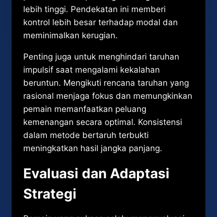
lebih tinggi. Pendekatan ini memberi
kontrol lebih besar terhadap modal dan
meminimalkan kerugian.
Penting juga untuk menghindari taruhan
impulsif saat mengalami kekalahan
beruntun. Mengikuti rencana taruhan yang
rasional menjaga fokus dan memungkinkan
pemain memanfaatkan peluang
kemenangan secara optimal. Konsistensi
dalam metode bertaruh terbukti
meningkatkan hasil jangka panjang.
Evaluasi dan Adaptasi
Strategi