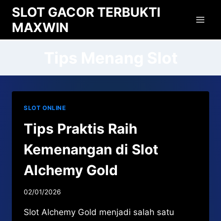
Skip
SLOT GACOR TERBUKTI
to
MAXWIN
content
Tips Menang Slot
SLOT ONLINE
Tips Praktis Raih
Kemenangan di Slot
Alchemy Gold
02/01/2026
Slot Alchemy Gold menjadi salah satu