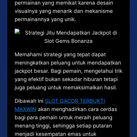
permainan yang memikat karena desain
visualnya yang menarik dan mekanisme
permainannya yang unik.
Memahami strategi yang tepat dapat
meningkatkan peluang untuk mendapatkan
jackpot besar. Bagi pemain, mengetahui trik
yang efektif bukan sekadar hiburan tetapi
juga peluang untuk memaksimalkan hasil.
Dibawah ini
SLOT GACOR TERBUKTI
MAXWIN
akan menghadirkan cara cerdas
bagi para pemain untuk meraih peluang
menang tinggi, sehingga setiap putaran
menjadi kesempatan emas untuk