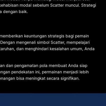
kehabisan modal sebelum Scatter muncul. Strategi
la dengan baik.
memberikan keuntungan strategis bagi pemain
Dengan mengenali simbol Scatter, mempelajari
 taruhan, dan menghindari kesalahan umum, Anda
aran dan pengamatan pola membuat Anda siap
engan pendekatan ini, permainan menjadi lebih
nangan bisa meningkat secara signifikan.