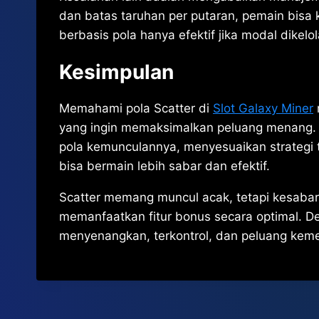
dan batas taruhan per putaran, pemain bisa 
berbasis pola hanya efektif jika modal dikelo
Kesimpulan
Memahami pola Scatter di
Slot Galaxy Miner
yang ingin memaksimalkan peluang menang. 
pola kemunculannya, menyesuaikan strategi
bisa bermain lebih sabar dan efektif.
Scatter memang muncul acak, tetapi kesab
memanfaatkan fitur bonus secara optimal. D
menyenangkan, terkontrol, dan peluang keme