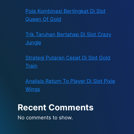
Pola Kombinasi Bertingkat Di Slot
Queen Of Gold
Trik Taruhan Bertahap Di Slot Crazy
Jungle
Strategi Putaran Cepat Di Slot Gold
Train
Analisis Return To Player Di Slot Pixie
Wings
Recent Comments
No comments to show.