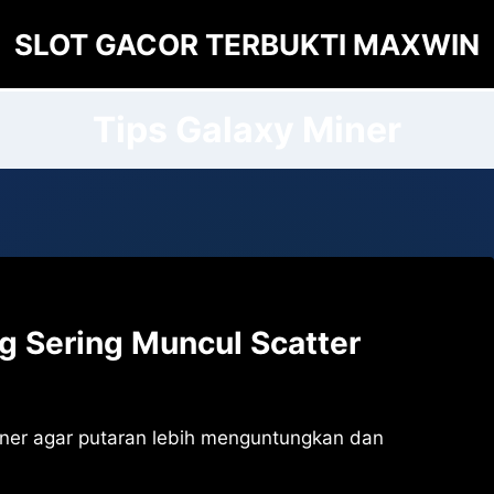
SLOT GACOR TERBUKTI MAXWIN
Tips Galaxy Miner
ng Sering Muncul Scatter
Miner agar putaran lebih menguntungkan dan