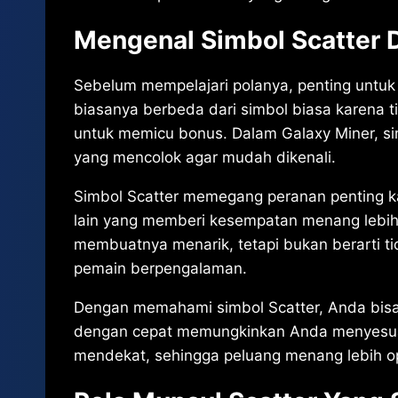
Mengenal Simbol Scatter D
Sebelum mempelajari polanya, penting untuk 
biasanya berbeda dari simbol biasa karena t
untuk memicu bonus. Dalam Galaxy Miner, si
yang mencolok agar mudah dikenali.
Simbol Scatter memegang peranan penting ka
lain yang memberi kesempatan menang lebih 
membuatnya menarik, tetapi bukan berarti tid
pemain berpengalaman.
Dengan memahami simbol Scatter, Anda bisa l
dengan cepat memungkinkan Anda menyesuaik
mendekat, sehingga peluang menang lebih op