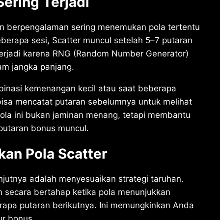
ering Terjadi
in berpengalaman sering menemukan pola tertentu
eberapa sesi, Scatter muncul setelah 5–7 putaran
 terjadi karena RNG (Random Number Generator)
am jangka panjang.
ombinasi kemenangan kecil atau saat beberapa
isa mencatat putaran sebelumnya untuk melihat
Pola ini bukan jaminan menang, tetapi membantu
putaran bonus muncul.
kan Pola Scatter
anjutnya adalah menyesuaikan strategi taruhan.
n secara bertahap ketika pola menunjukkan
apa putaran berikutnya. Ini memungkinkan Anda
ur bonus.