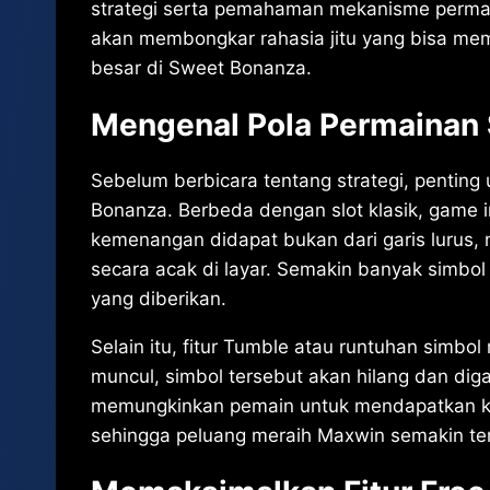
strategi serta pemahaman mekanisme permain
akan membongkar rahasia jitu yang bisa m
besar di Sweet Bonanza.
Mengenal Pola Permainan
Sebelum berbicara tentang strategi, pentin
Bonanza. Berbeda dengan slot klasik, game 
kemenangan didapat bukan dari garis lurus,
secara acak di layar. Semakin banyak simbo
yang diberikan.
Selain itu, fitur Tumble atau runtuhan simbo
muncul, simbol tersebut akan hilang dan diga
memungkinkan pemain untuk mendapatkan k
sehingga peluang meraih Maxwin semakin ter