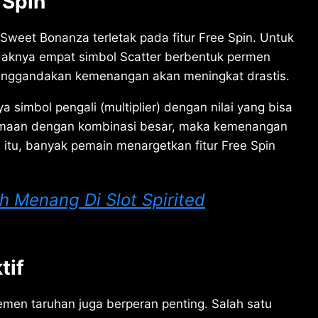
 Spin
weet Bonanza terletak pada fitur Free Spin. Untuk
aknya empat simbol Scatter berbentuk permen
uk menggandakan kemenangan akan meningkat drastis.
 simbol pengali (multiplier) dengan nilai yang bisa
samaan dengan kombinasi besar, maka kemenangan
a itu, banyak pemain menargetkan fitur Free Spin
h Menang Di Slot Spirited
tif
emen taruhan juga berperan penting. Salah satu