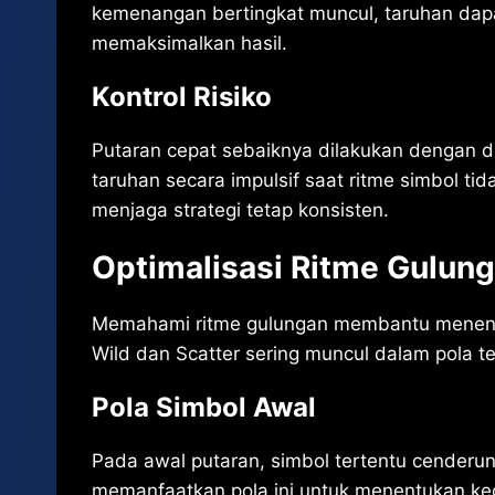
kemenangan bertingkat muncul, taruhan dapat
memaksimalkan hasil.
Kontrol Risiko
Putaran cepat sebaiknya dilakukan dengan d
taruhan secara impulsif saat ritme simbol t
menjaga strategi tetap konsisten.
Optimalisasi Ritme Gulun
Memahami ritme gulungan membantu menentuk
Wild dan Scatter sering muncul dalam pola 
Pola Simbol Awal
Pada awal putaran, simbol tertentu cenderun
memanfaatkan pola ini untuk menentukan kec