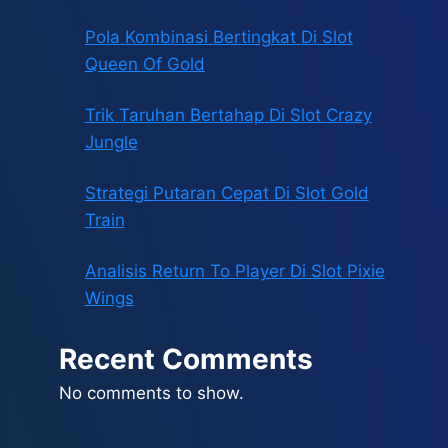
Pola Kombinasi Bertingkat Di Slot
Queen Of Gold
Trik Taruhan Bertahap Di Slot Crazy
Jungle
Strategi Putaran Cepat Di Slot Gold
Train
Analisis Return To Player Di Slot Pixie
Wings
Recent Comments
No comments to show.