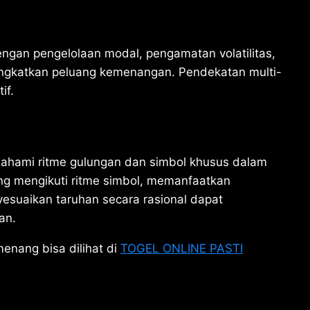
ngan pengelolaan modal, pengamatan volatilitas,
eningkatkan peluang kemenangan. Pendekatan multi-
if.
ahami ritme gulungan dan simbol khusus dalam
ng mengikuti ritme simbol, memanfaatkan
esuaikan taruhan secara rasional dapat
an.
enang bisa dilihat di
TOGEL ONLINE PASTI