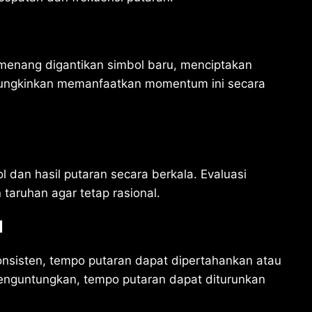
emenang digantikan simbol baru, menciptakan
ungkinkan memanfaatkan momentum ini secara
 dan hasil putaran secara berkala. Evaluasi
aruhan agar tetap rasional.
l
onsisten, tempo putaran dapat dipertahankan atau
 menguntungkan, tempo putaran dapat diturunkan