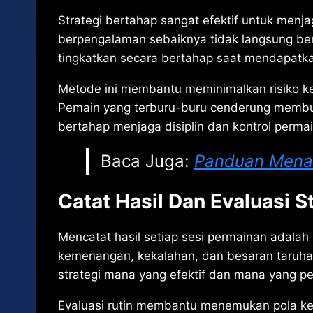
Strategi bertahap sangat efektif untuk menj
berpengalaman sebaiknya tidak langsung bert
tingkatkan secara bertahap saat mendapat
Metode ini membantu meminimalkan risiko ke
Pemain yang terburu-buru cenderung membu
bertahap menjaga disiplin dan kontrol perma
Baca Juga:
Panduan Menang
Catat Hasil Dan Evaluasi S
Mencatat hasil setiap sesi permainan adalah 
kemenangan, kekalahan, dan besaran taruhan
strategi mana yang efektif dan mana yang per
Evaluasi rutin membantu menemukan pola ke