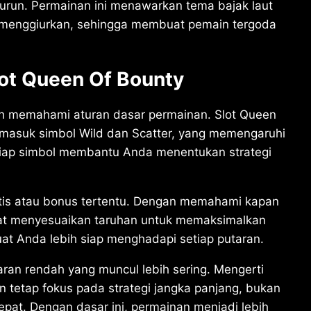
run. Permainan ini menawarkan tema bajak laut
g menggiurkan, sehingga membuat pemain tergoda
lot Queen Of Bounty
ah memahami aturan dasar permainan. Slot Queen
ermasuk simbol Wild dan Scatter, yang memengaruhi
tiap simbol membantu Anda menentukan strategi
atis atau bonus tertentu. Dengan memahami kapan
pat menyesuaikan taruhan untuk memaksimalkan
 Anda lebih siap menghadapi setiap putaran.
aran rendah yang muncul lebih sering. Mengerti
 tetap fokus pada strategi jangka panjang, bukan
at. Dengan dasar ini, permainan menjadi lebih