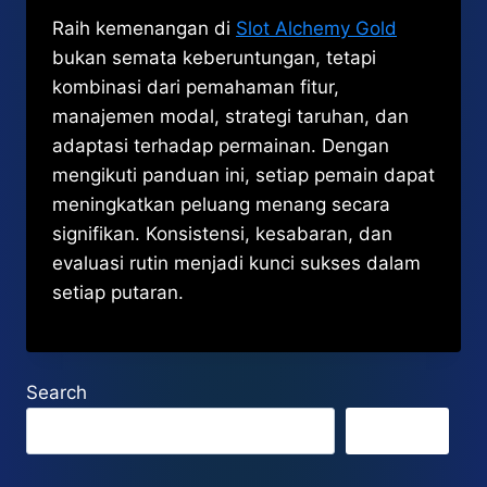
Raih kemenangan di
Slot Alchemy Gold
bukan semata keberuntungan, tetapi
kombinasi dari pemahaman fitur,
manajemen modal, strategi taruhan, dan
adaptasi terhadap permainan. Dengan
mengikuti panduan ini, setiap pemain dapat
meningkatkan peluang menang secara
signifikan. Konsistensi, kesabaran, dan
evaluasi rutin menjadi kunci sukses dalam
setiap putaran.
Search
Search