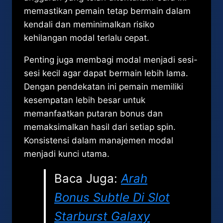
memastikan pemain tetap bermain dalam
kendali dan meminimalkan risiko
kehilangan modal terlalu cepat.
Penting juga membagi modal menjadi sesi-
sesi kecil agar dapat bermain lebih lama.
Dengan pendekatan ini pemain memiliki
kesempatan lebih besar untuk
memanfaatkan putaran bonus dan
memaksimalkan hasil dari setiap spin.
Konsistensi dalam manajemen modal
menjadi kunci utama.
Baca Juga:
Arah
Bonus Subtle Di Slot
Starburst Galaxy