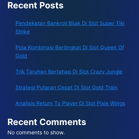
Recent Posts
Pendekatan Bankroll Bijak Di Slot Super Tiki
Strike
Pola Kombinasi Bertingkat Di Slot Queen Of
Gold
Trik Taruhan Bertahap Di Slot Crazy Jungle
Strategi Putaran Cepat Di Slot Gold Train
Analisis Return To Player Di Slot Pixie Wings
Recent Comments
No comments to show.