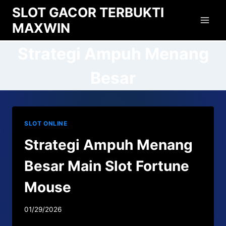
Skip
SLOT GACOR TERBUKTI
to
MAXWIN
content
Strategi Ampuh Menang
Besar
SLOT ONLINE
Strategi Ampuh Menang
Besar Main Slot Fortune
Mouse
01/29/2026