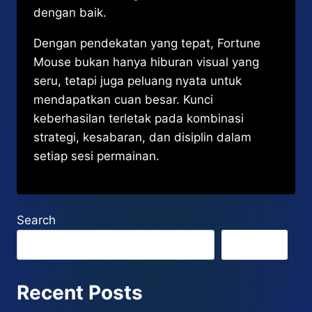
dengan baik.
Dengan pendekatan yang tepat, Fortune
Mouse bukan hanya hiburan visual yang
seru, tetapi juga peluang nyata untuk
mendapatkan cuan besar. Kunci
keberhasilan terletak pada kombinasi
strategi, kesabaran, dan disiplin dalam
setiap sesi permainan.
Search
Search
Recent Posts