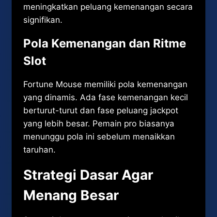
meningkatkan peluang kemenangan secara
signifikan.
Pola Kemenangan dan Ritme
Slot
Fortune Mouse memiliki pola kemenangan
yang dinamis. Ada fase kemenangan kecil
berturut-turut dan fase peluang jackpot
yang lebih besar. Pemain pro biasanya
menunggu pola ini sebelum menaikkan
taruhan.
Strategi Dasar Agar
Menang Besar