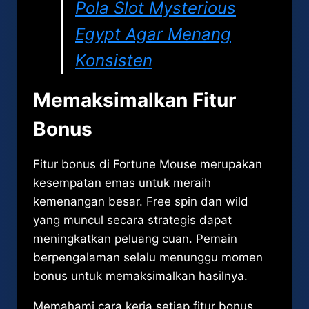
Pola Slot Mysterious
Egypt Agar Menang
Konsisten
Memaksimalkan Fitur
Bonus
Fitur bonus di Fortune Mouse merupakan
kesempatan emas untuk meraih
kemenangan besar. Free spin dan wild
yang muncul secara strategis dapat
meningkatkan peluang cuan. Pemain
berpengalaman selalu menunggu momen
bonus untuk memaksimalkan hasilnya.
Memahami cara kerja setiap fitur bonus