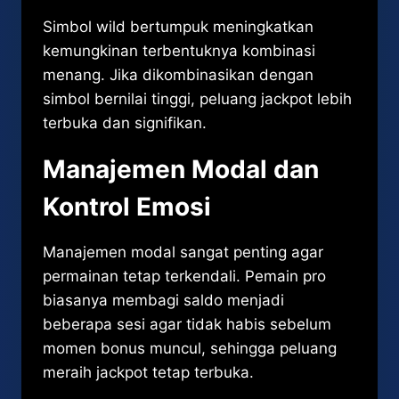
Simbol wild bertumpuk meningkatkan
kemungkinan terbentuknya kombinasi
menang. Jika dikombinasikan dengan
simbol bernilai tinggi, peluang jackpot lebih
terbuka dan signifikan.
Manajemen Modal dan
Kontrol Emosi
Manajemen modal sangat penting agar
permainan tetap terkendali. Pemain pro
biasanya membagi saldo menjadi
beberapa sesi agar tidak habis sebelum
momen bonus muncul, sehingga peluang
meraih jackpot tetap terbuka.