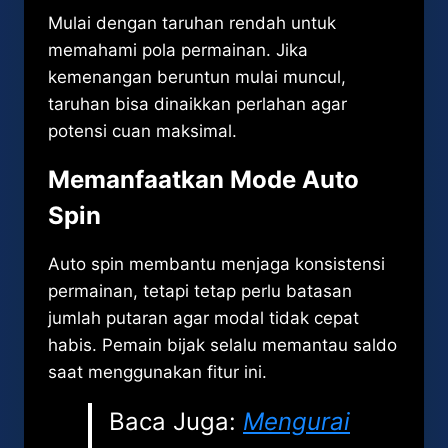
Mulai dengan taruhan rendah untuk
memahami pola permainan. Jika
kemenangan beruntun mulai muncul,
taruhan bisa dinaikkan perlahan agar
potensi cuan maksimal.
Memanfaatkan Mode Auto
Spin
Auto spin membantu menjaga konsistensi
permainan, tetapi tetap perlu batasan
jumlah putaran agar modal tidak cepat
habis. Pemain bijak selalu memantau saldo
saat menggunakan fitur ini.
Baca Juga:
Mengurai