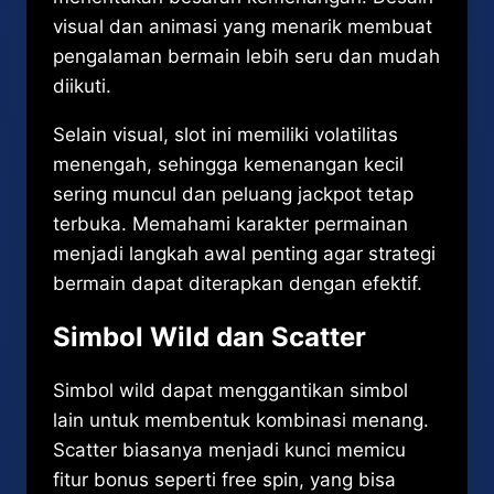
visual dan animasi yang menarik membuat
pengalaman bermain lebih seru dan mudah
diikuti.
Selain visual, slot ini memiliki volatilitas
menengah, sehingga kemenangan kecil
sering muncul dan peluang jackpot tetap
terbuka. Memahami karakter permainan
menjadi langkah awal penting agar strategi
bermain dapat diterapkan dengan efektif.
Simbol Wild dan Scatter
Simbol wild dapat menggantikan simbol
lain untuk membentuk kombinasi menang.
Scatter biasanya menjadi kunci memicu
fitur bonus seperti free spin, yang bisa