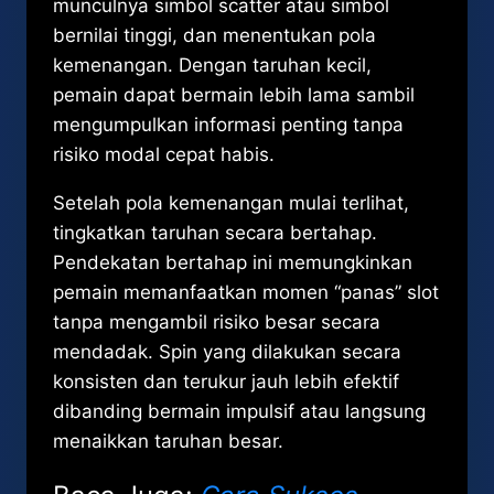
munculnya simbol scatter atau simbol
bernilai tinggi, dan menentukan pola
kemenangan. Dengan taruhan kecil,
pemain dapat bermain lebih lama sambil
mengumpulkan informasi penting tanpa
risiko modal cepat habis.
Setelah pola kemenangan mulai terlihat,
tingkatkan taruhan secara bertahap.
Pendekatan bertahap ini memungkinkan
pemain memanfaatkan momen “panas” slot
tanpa mengambil risiko besar secara
mendadak. Spin yang dilakukan secara
konsisten dan terukur jauh lebih efektif
dibanding bermain impulsif atau langsung
menaikkan taruhan besar.