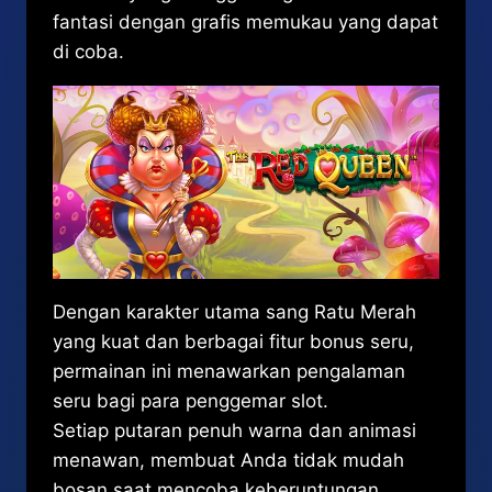
fantasi dengan grafis memukau yang dapat
di coba.
Dengan karakter utama sang Ratu Merah
yang kuat dan berbagai fitur bonus seru,
permainan ini menawarkan pengalaman
seru bagi para penggemar slot.
Setiap putaran penuh warna dan animasi
menawan, membuat Anda tidak mudah
bosan saat mencoba keberuntungan.