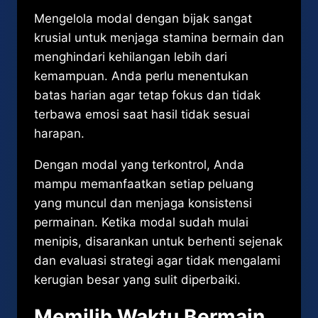
Mengelola modal dengan bijak sangat
krusial untuk menjaga stamina bermain dan
menghindari kehilangan lebih dari
kemampuan. Anda perlu menentukan
batas harian agar tetap fokus dan tidak
terbawa emosi saat hasil tidak sesuai
harapan.
Dengan modal yang terkontrol, Anda
mampu memanfaatkan setiap peluang
yang muncul dan menjaga konsistensi
permainan. Ketika modal sudah mulai
menipis, disarankan untuk berhenti sejenak
dan evaluasi strategi agar tidak mengalami
kerugian besar yang sulit diperbaiki.
Memilih Waktu Bermain