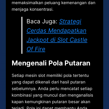
memaksimalkan peluang kemenangan dan
menjaga konsentrasi.
Baca Juga:
Strategi
Cerdas Mendapatkan
Jackpot di Slot Castle
Of Fire
Mengenali Pola Putaran
Setiap mesin slot memiliki pola tertentu
yang dapat dikenali dari hasil putaran
sebelumnya. Anda perlu mencatat setiap
kombinasi yang muncul dan menganalisis
kapan kemungkinan putaran besar akan
terjadi. Pola ini dapat membantu Anda