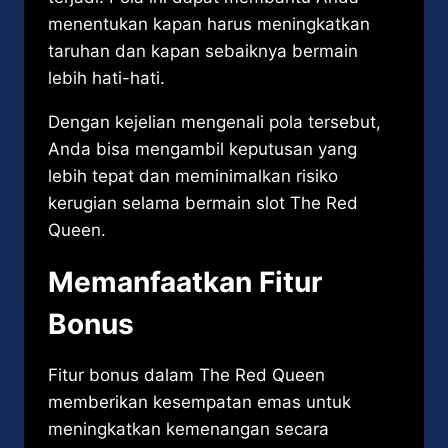
menentukan kapan harus meningkatkan
taruhan dan kapan sebaiknya bermain
lebih hati-hati.
Dengan kejelian mengenali pola tersebut,
Anda bisa mengambil keputusan yang
lebih tepat dan meminimalkan risiko
kerugian selama bermain slot The Red
Queen.
Memanfaatkan Fitur
Bonus
Fitur bonus dalam The Red Queen
memberikan kesempatan emas untuk
meningkatkan kemenangan secara