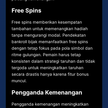
Free Spins
Free spins memberikan kesempatan
tambahan untuk memenangkan hadiah
tanpa mengurangi modal. Pendekatan
bankroll bijak memanfaatkan free spins
dengan tetap fokus pada pola simbol dan
ritme gulungan. Pemain harus tetap
konsisten dalam strategi taruhan dan tidak
tergoda untuk meningkatkan taruhan
secara drastis hanya karena fitur bonus
muncul.
Pengganda Kemenangan
Pengganda kemenangan meningkatkan