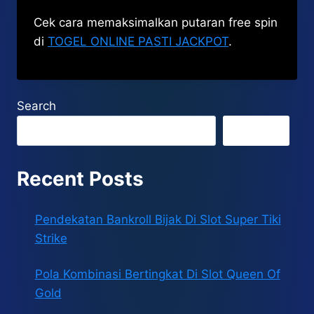
Cek cara memaksimalkan putaran free spin
di
TOGEL ONLINE PASTI JACKPOT
.
Search
Search
Recent Posts
Pendekatan Bankroll Bijak Di Slot Super Tiki
Strike
Pola Kombinasi Bertingkat Di Slot Queen Of
Gold