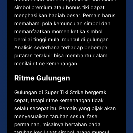
simbol premium atau bonus tiki dapat
menghasilkan hadiah besar. Pemain harus
memahami pola kemunculan simbol dan
memanfaatkan momen ketika simbol
bernilai tinggi mulai muncul di gulungan.
Analisis sederhana terhadap beberapa
putaran terakhir bisa membantu dalam
menilai ritme kemenangan.
Ritme Gulungan
Gulungan di Super Tiki Strike bergerak
cepat, tetapi ritme kemenangan tidak
selalu secepat itu. Pemain yang bijak akan
menyesuaikan taruhan sesuai fase
permainan, misalnya bertahan pada
taruhan kecil saat simbol jarang muncul