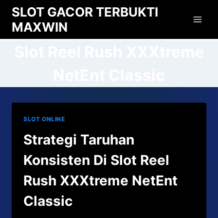
Skip
SLOT GACOR TERBUKTI
to
MAXWIN
content
Slot Reel Rush XXXtreme
NetEnt Classic
SLOT ONLINE
Strategi Taruhan
Konsisten Di Slot Reel
Rush XXXtreme NetEnt
Classic