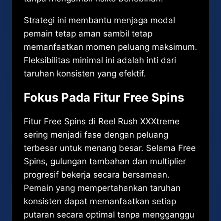
Strategi ini membantu menjaga modal
pemain tetap aman sambil tetap
memanfaatkan momen peluang maksimum.
Fleksibilitas minimal ini adalah inti dari
taruhan konsisten yang efektif.
Fokus Pada Fitur Free Spins
Fitur Free Spins di Reel Rush XXXtreme
sering menjadi fase dengan peluang
terbesar untuk menang besar. Selama Free
Spins, gulungan tambahan dan multiplier
progresif bekerja secara bersamaan.
Pemain yang mempertahankan taruhan
konsisten dapat memanfaatkan setiap
putaran secara optimal tanpa mengganggu