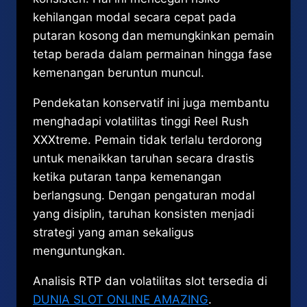
kehilangan modal secara cepat pada
putaran kosong dan memungkinkan pemain
tetap berada dalam permainan hingga fase
kemenangan beruntun muncul.
Pendekatan konservatif ini juga membantu
menghadapi volatilitas tinggi Reel Rush
XXXtreme. Pemain tidak terlalu terdorong
untuk menaikkan taruhan secara drastis
ketika putaran tanpa kemenangan
berlangsung. Dengan pengaturan modal
yang disiplin, taruhan konsisten menjadi
strategi yang aman sekaligus
menguntungkan.
Analisis RTP dan volatilitas slot tersedia di
DUNIA SLOT ONLINE AMAZING
.