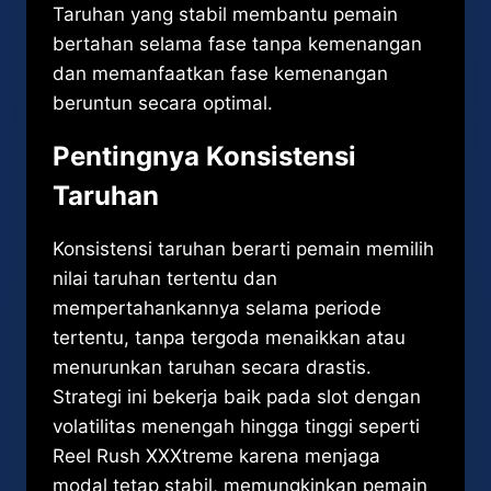
Taruhan yang stabil membantu pemain
bertahan selama fase tanpa kemenangan
dan memanfaatkan fase kemenangan
beruntun secara optimal.
Pentingnya Konsistensi
Taruhan
Konsistensi taruhan berarti pemain memilih
nilai taruhan tertentu dan
mempertahankannya selama periode
tertentu, tanpa tergoda menaikkan atau
menurunkan taruhan secara drastis.
Strategi ini bekerja baik pada slot dengan
volatilitas menengah hingga tinggi seperti
Reel Rush XXXtreme karena menjaga
modal tetap stabil, memungkinkan pemain