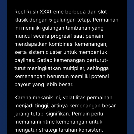
Reel Rush XXXtreme berbeda dari slot
klasik dengan 5 gulungan tetap. Permainan
ini memiliki gulungan tambahan yang
muncul secara progresif saat pemain
mendapatkan kombinasi kemenangan,
serta sistem cluster untuk membentuk
paylines. Setiap kemenangan berturut-
turut meningkatkan multiplier, sehingga
kemenangan beruntun memiliki potensi
payout yang lebih besar.
Karena mekanik ini, volatilitas permainan
menjadi tinggi, artinya kemenangan besar
jarang tetapi signifikan. Pemain perlu
memahami ritme kemenangan untuk
mengatur strategi taruhan konsisten.