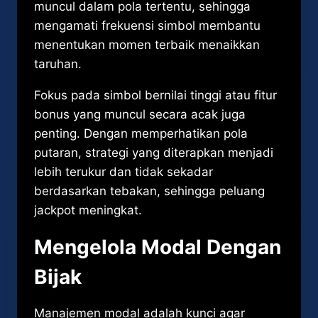
muncul dalam pola tertentu, sehingga
mengamati frekuensi simbol membantu
menentukan momen terbaik menaikkan
taruhan.
Fokus pada simbol bernilai tinggi atau fitur
bonus yang muncul secara acak juga
penting. Dengan memperhatikan pola
putaran, strategi yang diterapkan menjadi
lebih terukur dan tidak sekadar
berdasarkan tebakan, sehingga peluang
jackpot meningkat.
Mengelola Modal Dengan
Bijak
Manajemen modal adalah kunci agar