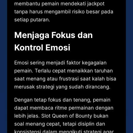
membantu pemain mendekati jackpot
tanpa harus mengambil risiko besar pada
setiap putaran.
Menjaga Fokus dan
Kontrol Emosi
Emosi sering menjadi faktor kegagalan
pemain. Terlalu cepat menaikkan taruhan
saat menang atau frustrasi saat kalah bisa
merusak strategi yang sudah dirancang.
Dengan tetap fokus dan tenang, pemain
dapat membaca ritme permainan dengan
lebih jelas. Slot Queen of Bounty bukan
soal menang cepat, tetapi disiplin dan
konsistensi dalam mengikuti strategi agar