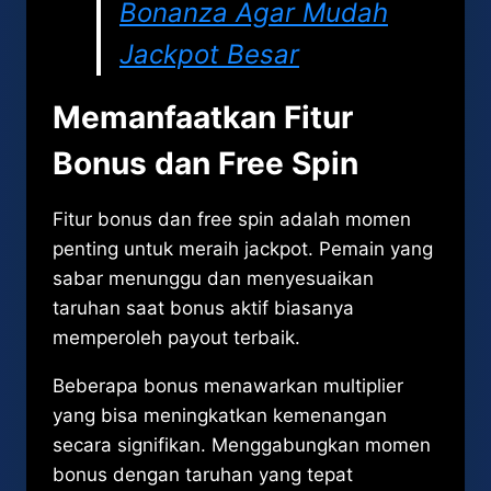
Bonanza Agar Mudah
Jackpot Besar
Memanfaatkan Fitur
Bonus dan Free Spin
Fitur bonus dan free spin adalah momen
penting untuk meraih jackpot. Pemain yang
sabar menunggu dan menyesuaikan
taruhan saat bonus aktif biasanya
memperoleh payout terbaik.
Beberapa bonus menawarkan multiplier
yang bisa meningkatkan kemenangan
secara signifikan. Menggabungkan momen
bonus dengan taruhan yang tepat