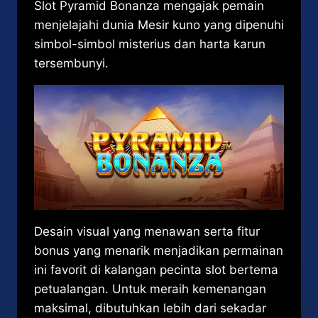
Slot Pyramid Bonanza mengajak pemain
menjelajahi dunia Mesir kuno yang dipenuhi
simbol-simbol misterius dan harta karun
tersembunyi.
Desain visual yang menawan serta fitur
bonus yang menarik menjadikan permainan
ini favorit di kalangan pecinta slot bertema
petualangan. Untuk meraih kemenangan
maksimal, dibutuhkan lebih dari sekadar