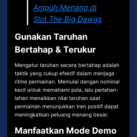
Ampuh Menang di
Slot The Big Dawgs
Gunakan Taruhan
Bertahap & Terukur
Mengatur taruhan secara bertahap adalah
taktik yang cukup efektif dalam menjaga
ritme permainan. Memulai dengan nominal
kecil untuk memahami pola, lalu perlahan-
lahan menaikkan nilai taruhan saat
permainan menunjukkan tren positif dapat
meningkatkan peluang menang besar.
Manfaatkan Mode Demo