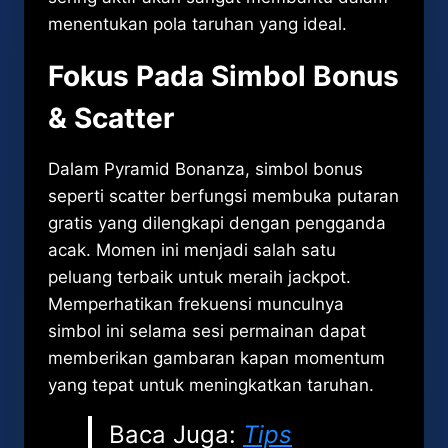
menentukan pola taruhan yang ideal.
Fokus Pada Simbol Bonus
& Scatter
Dalam Pyramid Bonanza, simbol bonus
seperti scatter berfungsi membuka putaran
gratis yang dilengkapi dengan pengganda
acak. Momen ini menjadi salah satu
peluang terbaik untuk meraih jackpot.
Memperhatikan frekuensi munculnya
simbol ini selama sesi permainan dapat
memberikan gambaran kapan momentum
yang tepat untuk meningkatkan taruhan.
Baca Juga:
Tips