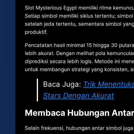
Slot Mysterious Egypt memiliki ritme kemuncu
Setiap simbol memiliki siklus tertentu; sim
setelah jeda tertentu, sementara simbol ya
produktif.
Pencatatan hasil minimal 15 hingga 30 puta
lebih akurat. Dengan melihat pola kemuncula
diprediksi secara lebih logis. Metode ini m
untuk membangun strategi yang konsisten, a
Baca Juga:
Trik Menentuk
Stars Dengan Akurat
Membaca Hubungan Antar
Selain frekuensi, hubungan antar simbol juga