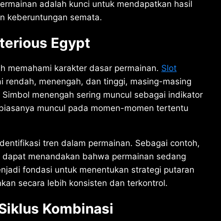
permainan adalah kunci untuk mendapatkan hasil
an keberuntungan semata.
terious Egypt
ah memahami karakter dasar permainan.
Slot
i rendah, menengah, dan tinggi, masing-masing
 Simbol menengah sering muncul sebagai indikator
gi biasanya muncul pada momen-momen tertentu
ntifikasi tren dalam permainan. Sebagai contoh,
g dapat menandakan bahwa permainan sedang
adi fondasi untuk menentukan strategi putaran
kan secara lebih konsisten dan terkontrol.
Siklus Kombinasi