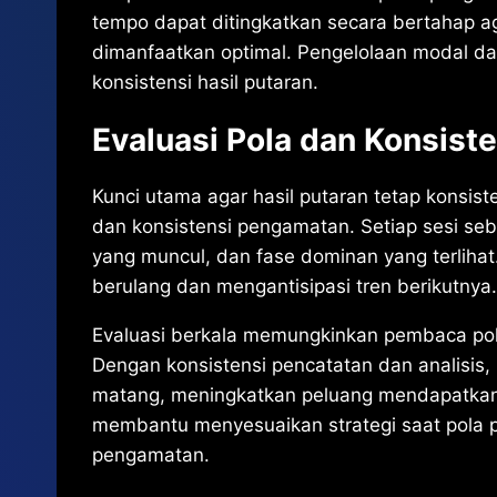
tempo dapat ditingkatkan secara bertahap 
dimanfaatkan optimal. Pengelolaan modal da
konsistensi hasil putaran.
Evaluasi Pola dan Konsist
Kunci utama agar hasil putaran tetap konsis
dan konsistensi pengamatan. Setiap sesi seb
yang muncul, dan fase dominan yang terlihat
berulang dan mengantisipasi tren berikutnya.
Evaluasi berkala memungkinkan pembaca pol
Dengan konsistensi pencatatan dan analisis,
matang, meningkatkan peluang mendapatkan ha
membantu menyesuaikan strategi saat pola 
pengamatan.