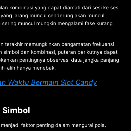
lan kombinasi yang dapat diamati dari sesi ke sesi.
bol yang jarang muncul cenderung akan muncul
ng sering muncul mungkin mengalami fase kurang
ran terakhir memungkinkan pengamatan frekuensi
n simbol dan kombinasi, putaran berikutnya dapat
enekankan pentingnya observasi data jangka panjang
lih-alih hanya menebak.
an Waktu Bermain Slot Candy
 Simbol
 menjadi faktor penting dalam mengurai pola.