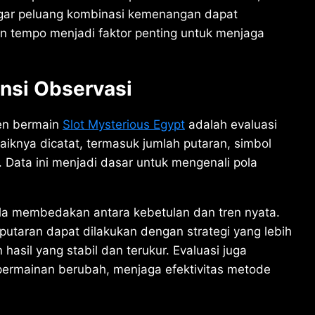
agar peluang kombinasi kemenangan dapat
n tempo menjadi faktor penting untuk menjaga
ensi Observasi
ten bermain
Slot Mysterious Egypt
adalah evaluasi
aiknya dicatat, termasuk jumlah putaran, simbol
. Data ini menjadi dasar untuk mengenali pola
a membedakan antara kebetulan dan tren nyata.
 putaran dapat dilakukan dengan strategi yang lebih
sil yang stabil dan terukur. Evaluasi juga
permainan berubah, menjaga efektivitas metode