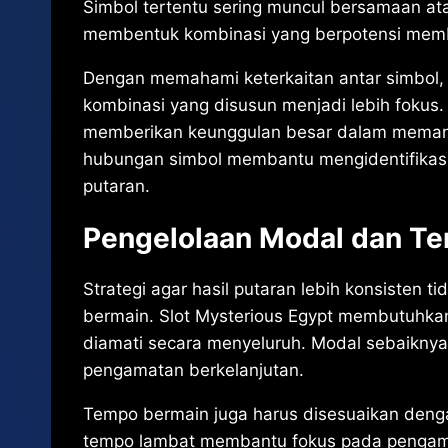
Simbol tertentu sering muncul bersamaan at
membentuk kombinasi yang berpotensi mem
Dengan memahami keterkaitan antar simbol,
kombinasi yang disusun menjadi lebih fokus. 
memberikan keunggulan besar dalam memanfa
hubungan simbol membantu mengidentifika
putaran.
Pengelolaan Modal dan T
Strategi agar hasil putaran lebih konsisten 
bermain. Slot Mysterious Egypt membutuhkan
diamati secara menyeluruh. Modal sebaiknya
pengamatan berkelanjutan.
Tempo bermain juga harus disesuaikan denga
tempo lambat membantu fokus pada pengamata