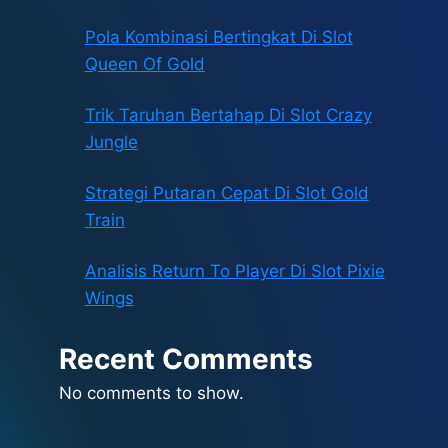
Pola Kombinasi Bertingkat Di Slot
Queen Of Gold
Trik Taruhan Bertahap Di Slot Crazy
Jungle
Strategi Putaran Cepat Di Slot Gold
Train
Analisis Return To Player Di Slot Pixie
Wings
Recent Comments
No comments to show.