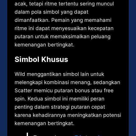
acak, tetapi ritme tertentu sering muncul
dalam pola simbol yang dapat
dimanfaatkan. Pemain yang memahami
ritme ini dapat menyesuaikan kecepatan
putaran untuk memaksimalkan peluang
kemenangan bertingkat.
Simbol Khusus
Wild menggantikan simbol lain untuk
melengkapi kombinasi menang, sedangkan
Scatter memicu putaran bonus atau free
spin. Kedua simbol ini memiliki peran
penting dalam strategi putaran cepat
karena kehadirannya meningkatkan potensi
kemenangan bertingkat.