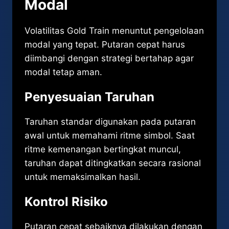
Modal
Volatilitas Gold Train menuntut pengelolaan
modal yang tepat. Putaran cepat harus
diimbangi dengan strategi bertahap agar
modal tetap aman.
Penyesuaian Taruhan
Taruhan standar digunakan pada putaran
awal untuk memahami ritme simbol. Saat
ritme kemenangan bertingkat muncul,
taruhan dapat ditingkatkan secara rasional
untuk memaksimalkan hasil.
Kontrol Risiko
Putaran cepat sebaiknya dilakukan dengan