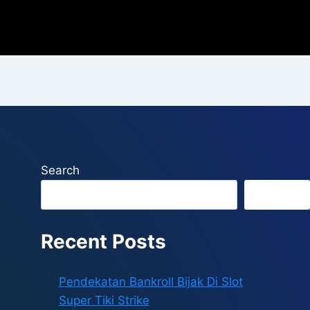
Search
Search
Recent Posts
Pendekatan Bankroll Bijak Di Slot
Super Tiki Strike