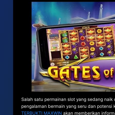
Salah satu permainan slot yang sedang nai
pengalaman bermain yang seru dan potensi 
TERBUKTI MAXWIN
akan memberikan informa