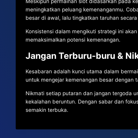
Meskipun permainan slot didasarkan pada keb
meningkatkan peluang kemenanganmu. Cobala
besar di awal, lalu tingkatkan taruhan seca
Konsistensi dalam mengikuti strategi ini ak
memaksimalkan potensi kemenangan.
Jangan Terburu-buru & Ni
Kesabaran adalah kunci utama dalam bermain
untuk mengejar kemenangan besar dengan ta
Nikmati setiap putaran dan jangan tergoda 
kekalahan beruntun. Dengan sabar dan foku
semakin terbuka.