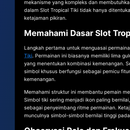
mekanisme yang kompleks dan membutuhkan 
dalam Slot Tropical Tiki tidak hanya ditentu
ketajaman pikiran.
Memahami Dasar Slot Tropi
Langkah pertama untuk menguasai permaina
Tiki
. Permainan ini biasanya memiliki lima g
yang menentukan kombinasi kemenangan. Seti
simbol khusus berfungsi sebagai pemicu fitu
kemenangan.
Memahami struktur ini membantu pemain men
Simbol tiki sering menjadi ikon paling bernil
sebagai penyeimbang ritme permainan. Ketaja
munculnya simbol-simbol bernilai tinggi pada