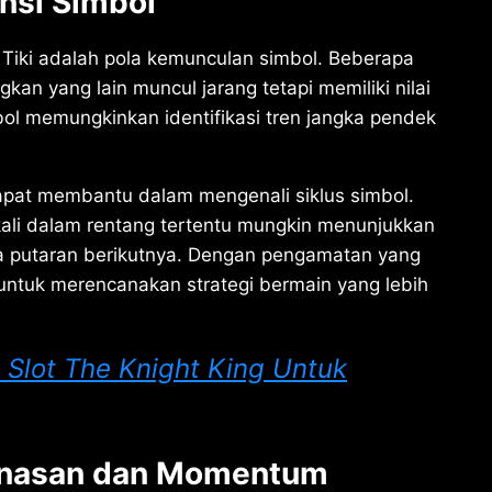
nsi Simbol
l Tiki adalah pola kemunculan simbol. Beberapa
kan yang lain muncul jarang tetapi memiliki nilai
ol memungkinkan identifikasi tren jangka pendek
dapat membantu dalam mengenali siklus simbol.
kali dalam rentang tertentu mungkin menunjukkan
pa putaran berikutnya. Dengan pengamatan yang
 untuk merencanakan strategi bermain yang lebih
t Slot The Knight King Untuk
anasan dan Momentum