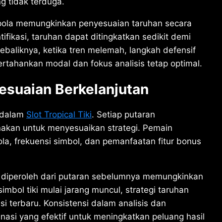
g tidak terduga.
pola memungkinkan penyesuaian taruhan secara
ifikasi, taruhan dapat ditingkatkan sedikit demi
ebaliknya, ketika tren melemah, langkah defensif
tahankan modal dan fokus analisis tetap optimal.
yesuaian Berkelanjutan
s dalam
Slot Tropical Tiki
. Setiap putaran
nakan untuk menyesuaikan strategi. Pemain
ola, frekuensi simbol, dan pemanfaatan fitur bonus
g diperoleh dari putaran sebelumnya memungkinkan
simbol tiki mulai jarang muncul, strategi taruhan
i terbaru. Konsistensi dalam analisis dan
nasi yang efektif untuk meningkatkan peluang hasil