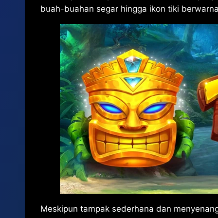
buah-buahan segar hingga ikon tiki berwarna
Meskipun tampak sederhana dan menyenangkan