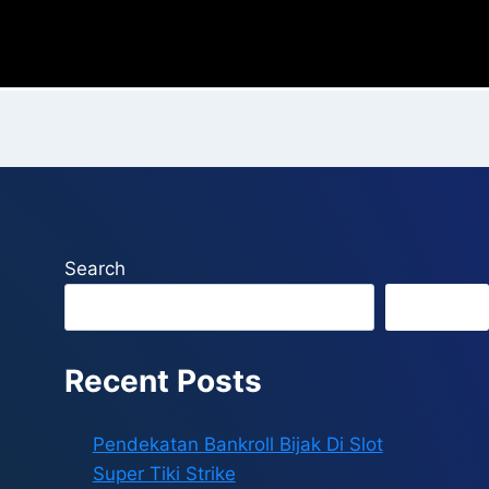
Search
Search
Recent Posts
Pendekatan Bankroll Bijak Di Slot
Super Tiki Strike